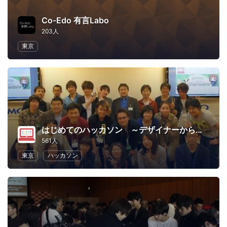
Co-Edo 有言Labo
203人
東京
はじめてのハッカソン ～デザイナーからプログラマーまで～
561人
東京
ハッカソン