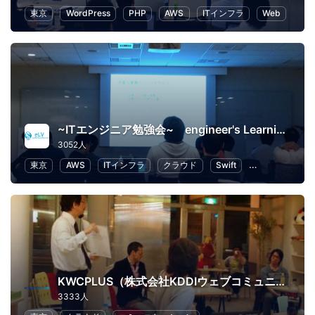
東京
WordPress
PHP
AWS
ITインフラ
Web
~ITエンジニア勉強会~ engineer's Learning･Vesper
3052人
東京
AWS
ITインフラ
クラウド
Swift
プログラミング
KWCPLUS（株式会社KDDIウェブコミュニケーションズ）
3333人