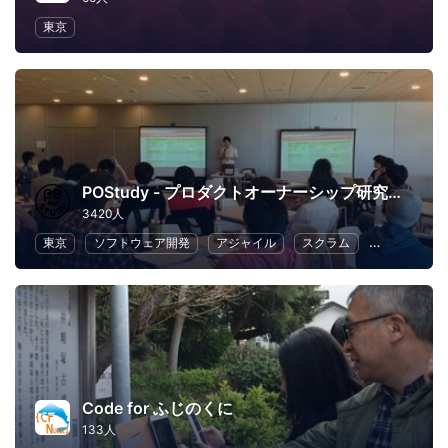
東京
POStudy - プロダクトオーナーシップ研究会 -
3420人
東京
ソフトウェア開発
アジャイル
スクラム
ビジネス
Code for ふじのくに
133人