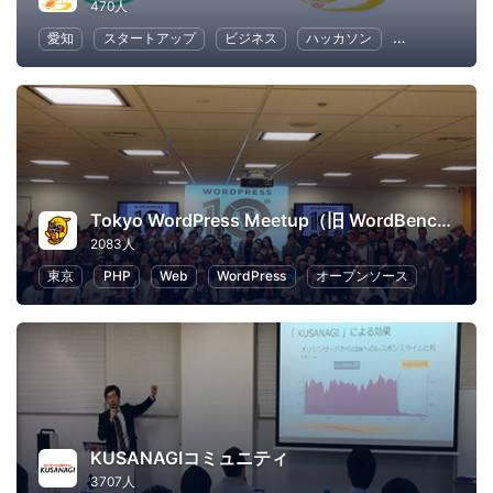
470人
愛知
スタートアップ
ビジネス
ハッカソン
起業
女性
Tokyo WordPress Meetup（旧 WordBench 東京）
2083人
東京
PHP
Web
WordPress
オープンソース
KUSANAGIコミュニティ
3707人