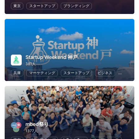
東京
スタートアップ
ブランディング
Startup Weekend 神戸
381人
兵庫
マーケティング
スタートアップ
ビジネス
ハッカソ
mbed祭り
1377人