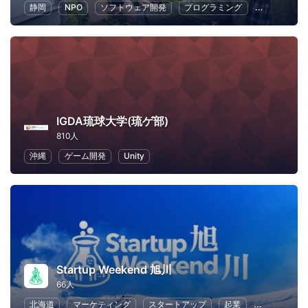
静岡
NPO
ソフトウェア開発
プログラミング
ハッカソン
IGDA琉球大学(琉ゲ部)
810人
沖縄
ゲーム開発
Unity
Startup Weekend 旭川
66人
北海道
マーケティング
スタートアップ
起業
ビジネス戦