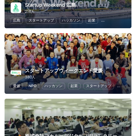
Startup Weekend 広島
216人
広島
スタートアップ
ハッカソン
起業
女性起業家
地
スタートアップウィークエンド愛媛
380人
愛媛
NPO
ハッカソン
起業
スタートアップ
ビジネス