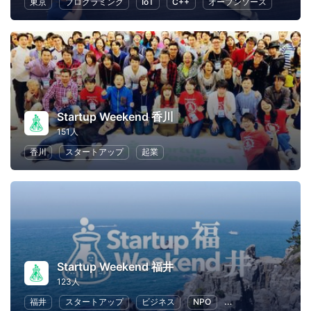
東京
プログラミング
IoT
C++
オープンソース
Startup Weekend 香川
151人
香川
スタートアップ
起業
Startup Weekend 福井
123人
福井
スタートアップ
ビジネス
NPO
ハッカソン
起業