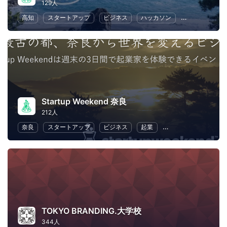
129人
高知
スタートアップ
ビジネス
ハッカソン
起業
女性
Startup Weekend 奈良
212人
奈良
スタートアップ
ビジネス
起業
異業種交流
リー
TOKYO BRANDING.大学校
344人