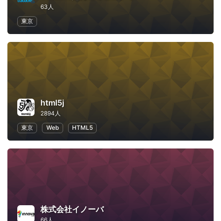
63人
東京
html5j
2894人
東京
Web
HTML5
株式会社イノーバ
66人