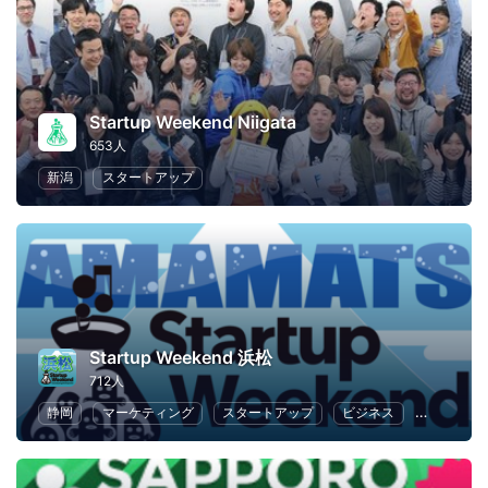
Startup Weekend Niigata
653人
新潟
スタートアップ
Startup Weekend 浜松
712人
静岡
マーケティング
スタートアップ
ビジネス
ハッカソ