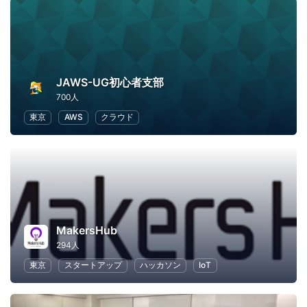
JAWS-UG初心者支部
700人
東京
AWS
クラウド
MakersHub
294人
東京
スタートアップ
ハッカソン
IoT