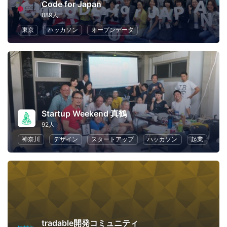
Code for Japan
889人
東京
ハッカソン
オープンデータ
Startup Weekend 真鶴
92人
神奈川
デザイン
スタートアップ
ハッカソン
起業
tradable開発コミュニティ