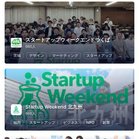
スタートアップウィークエンドつくば
660人
茨城
デザイン
マーケティング
スタートアップ
ハッカソ
Startup Weekend 北九州
668人
福岡
スタートアップ
ビジネス
NPO
起業
教育