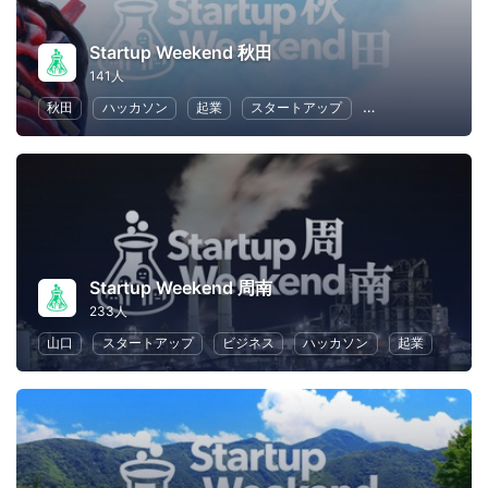
Startup Weekend 秋田
141人
秋田
ハッカソン
起業
スタートアップ
ビジネス
女性
Startup Weekend 周南
233人
山口
スタートアップ
ビジネス
ハッカソン
起業