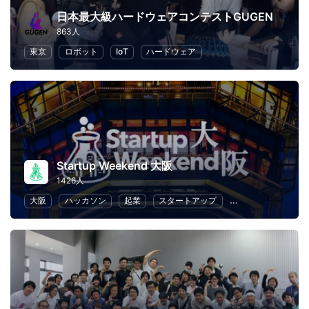
日本最大級ハードウェアコンテストGUGEN
863人
東京
ロボット
IoT
ハードウェア
Startup Weekend 大阪
1426人
大阪
ハッカソン
起業
スタートアップ
デザイン
マー