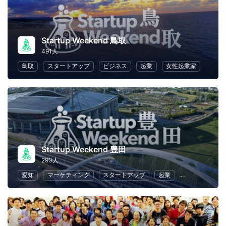
Startup Weekend 鳥取
491人
鳥取
スタートアップ
ビジネス
起業
女性起業家
Startup Weekend 豊田
293人
愛知
マーケティング
スタートアップ
起業
ビジネス戦略