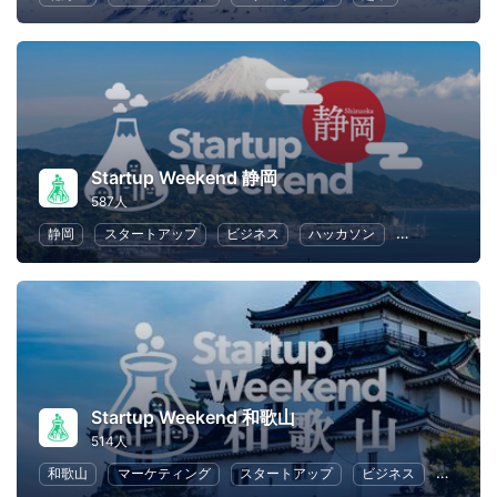
Startup Weekend 静岡
587人
静岡
スタートアップ
ビジネス
ハッカソン
起業
女性
Startup Weekend 和歌山
514人
和歌山
マーケティング
スタートアップ
ビジネス
ハッカ