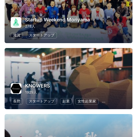
Startup Weekend Moriyama
278人
滋賀
スタートアップ
KNOWERS
1929人
長野
スタートアップ
起業
女性起業家
地域経済と地域社