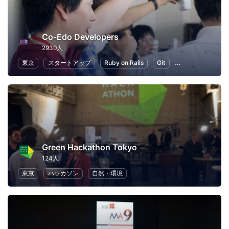
Co-Edo Developers
2930人
東京
スタートアップ
Ruby on Rails
Git
プログラミング
Green Hackathon Tokyo
124人
東京
ハッカソン
自然・環境