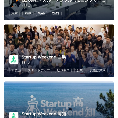
株式会社マカルーデジタル（旧コンクリートファイブジャパン株式会社）
455人
東京
PHP
Web
CMS
Startup Weekend 白浜
384人
和歌山
スタートアップ
ビジネス
起業
女性起業家
Startup Weekend 高知