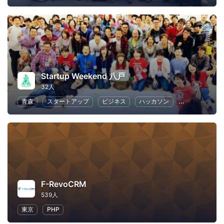
Startup Weekend 八戸
32人
青森
スタートアップ
ビジネス
ハッカソン
起業
女性
F-RevoCRM
539人
東京
PHP