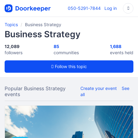
050-5291-7844
Log in
Topics
Business Strategy
Business Strategy
12,089
85
1,688
followers
communities
events held
Follow this topic
Popular Business Strategy
Create your event
See
events
all