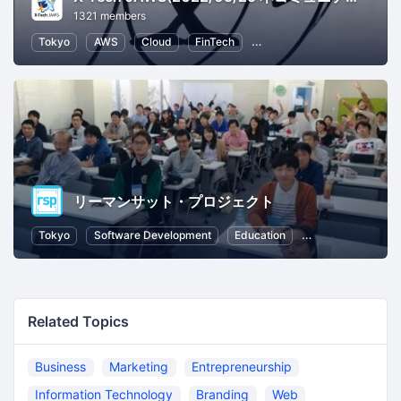
1321 members
Tokyo
AWS
Cloud
FinTech
Information Systems
Bu
リーマンサット・プロジェクト
Tokyo
Software Development
Education
Professional Net
Related Topics
Business
Marketing
Entrepreneurship
Information Technology
Branding
Web