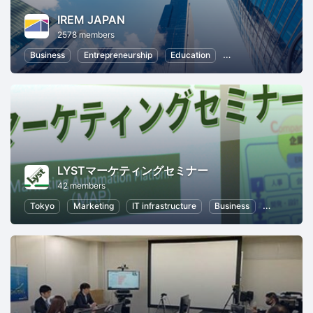
IREM JAPAN
2578 members
Business
Entrepreneurship
Education
Real Estate, Investin
LYSTマーケティングセミナー
42 members
Tokyo
Marketing
IT infrastructure
Business
Informatio