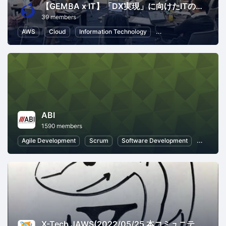
【GEMBA x IT】「DX実現」に向けたITの役割を考えるコミュニティ
39 members
AWS
Cloud
Information Technology
Business Strategy
ABI
1590 members
Agile Development
Scrum
Software Development
Business
X-Tech JAWS(2022/05/25 本コミュニティはクローズしました。いままでご参加ありがとうございました。)