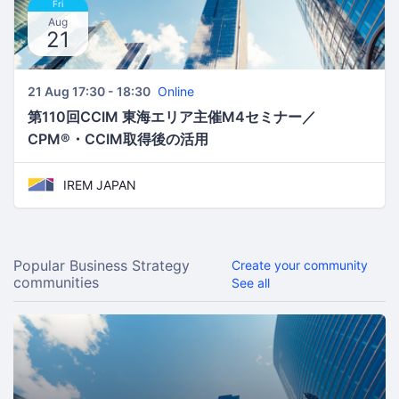
Fri
Aug
21
21 Aug 17:30 - 18:30
Online
第110回CCIM 東海エリア主催M4セミナー／
CPM®・CCIM取得後の活用
IREM JAPAN
Popular Business Strategy
Create your community
communities
See all