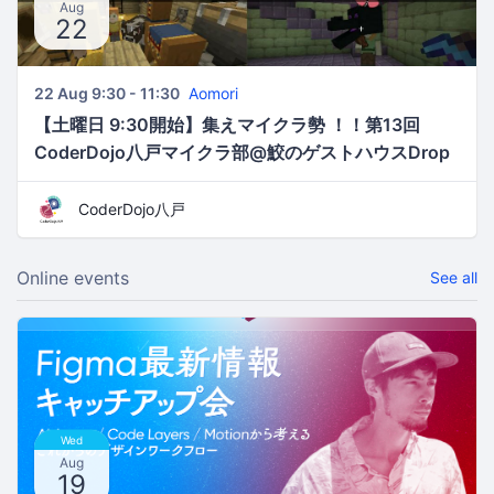
Aug
22
22 Aug 9:30 - 11:30
Aomori
【土曜日 9:30開始】集えマイクラ勢 ！！第13回
CoderDojo八戸マイクラ部@鮫のゲストハウスDrop
in
CoderDojo八戸
Online events
See all
Wed
Aug
19