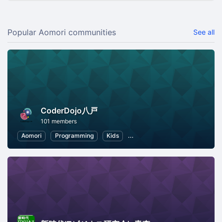
Popular Aomori communities
See all
CoderDojo八戸
101 members
Aomori
Programming
Kids
Programming for Kids
Child