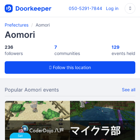
050-5291-7844
Log in
Prefectures
Aomori
Aomori
236
7
129
followers
communities
events held
Follow this location
Popular Aomori events
See all
Sat