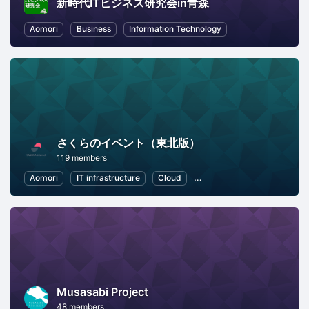
新時代ITビジネス研究会in青森
Aomori
Business
Information Technology
さくらのイベント（東北版）
119 members
Aomori
IT infrastructure
Cloud
Local Economy and Society
Musasabi Project
48 members