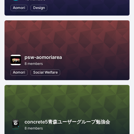
Aomori
Design
psw-aomoriarea
8 members
Aomori
Social Welfare
concrete5青森ユーザーグループ勉強会
8 members