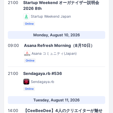
21:00
Startup Weekend オーガナイザー説明会
2026 8th
Startup Weekend Japan
Online
Monday, August 10, 2026
09:00
Asana Refresh Morning（8月10日）
Asana コミュニティ(Japan)
Online
21:00
Sendagaya.rb #536
Sendagaya.rb
Online
Tuesday, August 11, 2026
14:00
【CeeBeeDee】4人のクリエイターが魅せ