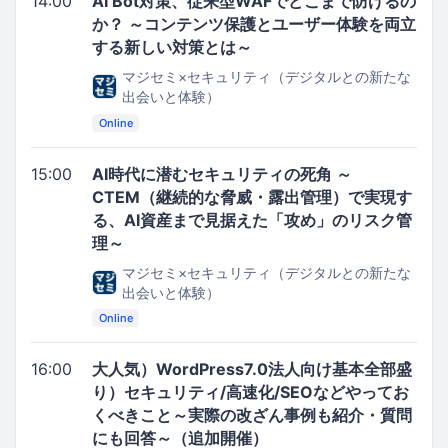
14:00
AI Bot対策、従来型WAFでどこまで防げるの
か？ ～コンテンツ保護とユーザー体験を両立
する新しい対策とは～
マジセミ×セキュリティ（デジタルとの新たな
出会いと体験）
Online
15:00
AI時代に潜むセキュリティの死角 ～
CTEM（継続的な脅威・露出管理）で実現す
る、AI資産まで見据えた「攻め」のリスク管
理～
マジセミ×セキュリティ（デジタルとの新たな
出会いと体験）
Online
16:00
大人気）WordPress7.0法人向け基本全部盛
り）セキュリティ/高速化/SEOなどやってお
くべきこと～実際の改ざん事例も紹介・質問
にも回答～（追加開催）