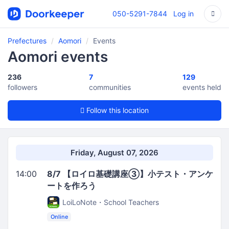
050-5291-7844
Log in
Prefectures
Aomori
Events
Aomori events
236
7
129
followers
communities
events held
Follow this location
Friday, August 07, 2026
14:00
8/7 【ロイロ基礎講座③】小テスト・アンケ
ートを作ろう
LoiLoNote・School Teachers
Online