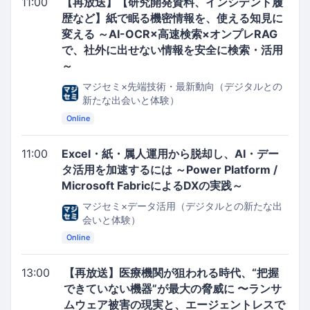
11:00
【再放送】【研究開発資料、インシデント履
歴など】紙で眠る機密情報を、使える知見に
変える ～AI-OCR×高速検索×オンプレRAG
で、社外に出せない情報を安全に検索・活用
～
マジセミ×先端技術・最新動向（デジタルとの
新たな出会いと体験）
Online
11:00
Excel・紙・属人運用から脱却し、AI・デー
タ活用を加速するには ～Power Platform /
Microsoft FabricによるDXの実践～
マジセミ×データ活用（デジタルとの新たな出
会いと体験）
Online
13:00
【再放送】医療機関が狙われる時代、“把握
できていない機器”が最大の脅威に 〜ランサ
ムウェア被害の現実と、エージェントレスで