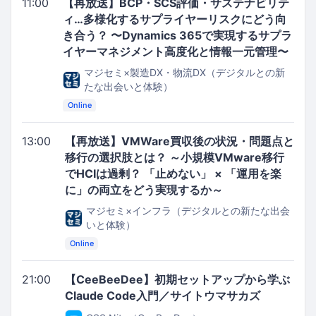
11:00
【再放送】BCP・SCS評価・サステナビリテ
ィ…多様化するサプライヤーリスクにどう向
き合う？ 〜Dynamics 365で実現するサプラ
イヤーマネジメント高度化と情報一元管理〜
マジセミ×製造DX・物流DX（デジタルとの新
たな出会いと体験）
Online
13:00
【再放送】VMWare買収後の状況・問題点と
移行の選択肢とは？ ～小規模VMware移行
でHCIは過剰？ 「止めない」 × 「運用を楽
に」の両立をどう実現するか～
マジセミ×インフラ（デジタルとの新たな出会
いと体験）
Online
21:00
【CeeBeeDee】初期セットアップから学ぶ
Claude Code入門／サイトウマサカズ