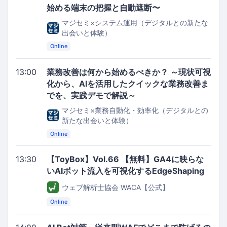
始める端末の把握と自動遮断〜
マジセミ×システム運用（デジタルとの新たな
出会いと体験）
Online
13:00
業務改善は何から始めるべきか？ ～現状可視
化から、AIを活用したクイックな業務改善ま
でを、実践デモで解説～
マジセミ×業務自動化・効率化（デジタルとの
新たな出会いと体験）
Online
13:30
【ToyBox】Vol.66 【無料】GA4に映らな
いAIボット流入を可視化するEdgeShaping
ウェブ解析士協会 WACA【公式】
Online