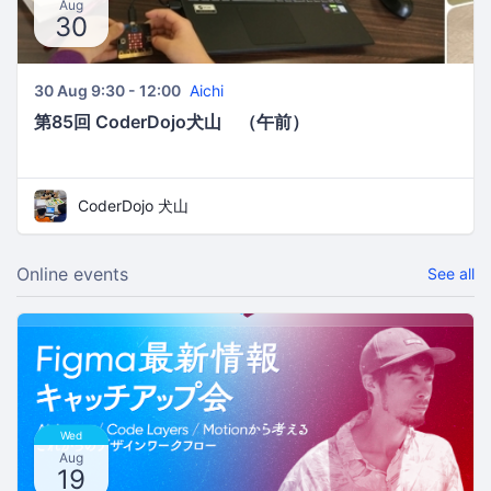
Aug
30
30 Aug 9:30 - 12:00
Aichi
第85回 CoderDojo犬山 （午前）
CoderDojo 犬山
Online events
See all
Wed
Aug
19