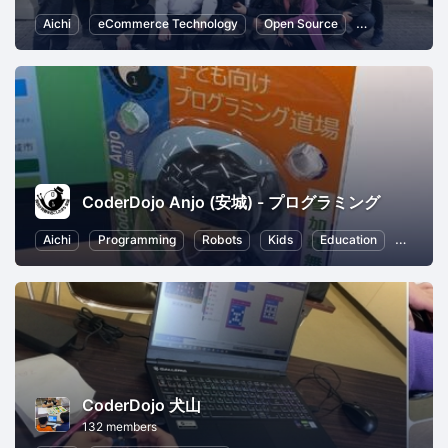
Aichi
eCommerce Technology
Open Source
CMS
Web
CoderDojo Anjo (安城) - プログラミング
Aichi
Programming
Robots
Kids
Education
Parenti
CoderDojo 犬山
132 members