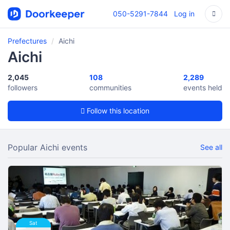
050-5291-7844
Log in
Prefectures
Aichi
Aichi
2,045
108
2,289
followers
communities
events held
Follow this location
Popular Aichi events
See all
Sat