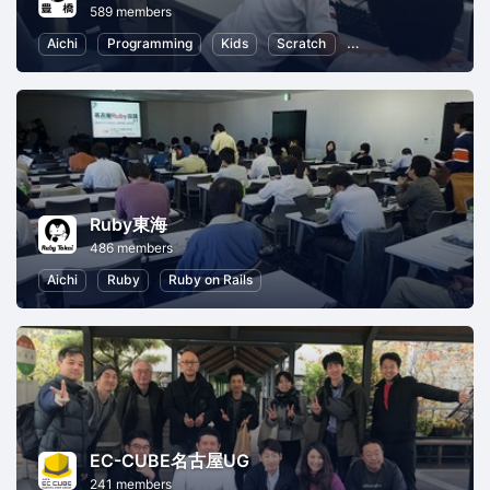
589 members
Aichi
Programming
Kids
Scratch
Programming for Kid
Ruby東海
486 members
Aichi
Ruby
Ruby on Rails
EC-CUBE名古屋UG
241 members