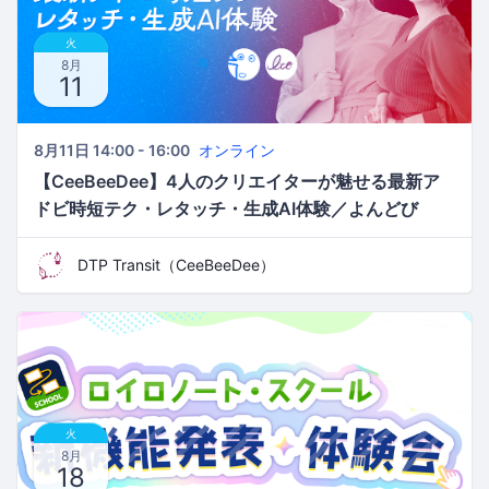
火
8月
11
8月11日 14:00 - 16:00
オンライン
【CeeBeeDee】4人のクリエイターが魅せる最新ア
ドビ時短テク・レタッチ・生成AI体験／よんどび
DTP Transit（CeeBeeDee）
火
8月
18