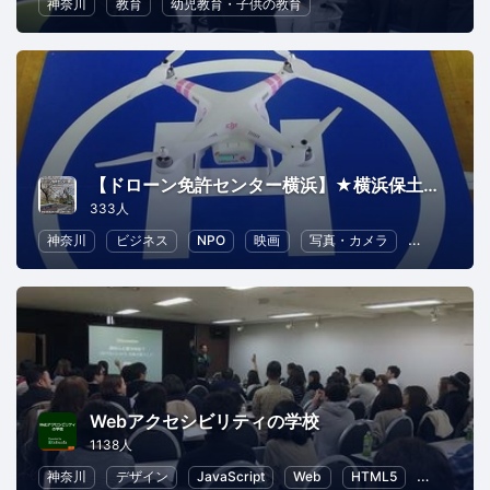
神奈川
教育
幼児教育・子供の教育
【ドローン免許センター横浜】★横浜保土ヶ谷練習場（ＪＲ東戸塚🚉）★町田市緑山練習場（小田急線鶴川🚉にて、ドローン二等国家資格取得可能
333人
神奈川
ビジネス
NPO
映画
写真・カメラ
建築
Webアクセシビリティの学校
1138人
神奈川
デザイン
JavaScript
Web
HTML5
UX