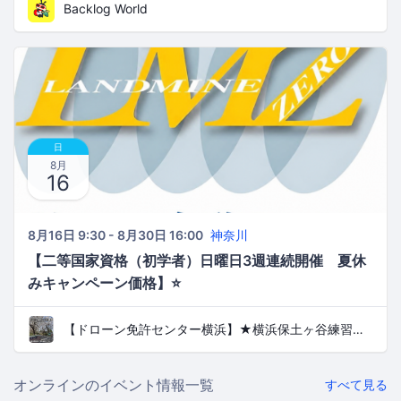
Backlog World
日
8月
16
8月16日 9:30 - 8月30日 16:00
神奈川
【二等国家資格（初学者）日曜日3週連続開催 夏休
みキャンペーン価格】⭐️
【ドローン免許センター横浜】★横浜保土ヶ谷練習場（ＪＲ東戸塚🚉）★町田市緑山練習場（小田急線鶴川🚉にて、ドローン二等国家資格取得可能
オンラインのイベント情報一覧
すべて見る