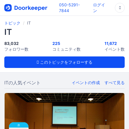
050-5291-
ログイ
7844
ン
トピック
IT
IT
83,032
225
11,672
フォロワー数
コミュニティ数
イベント数
このトピックをフォローする
ITの人気イベント
イベントの作成
すべて見る
水