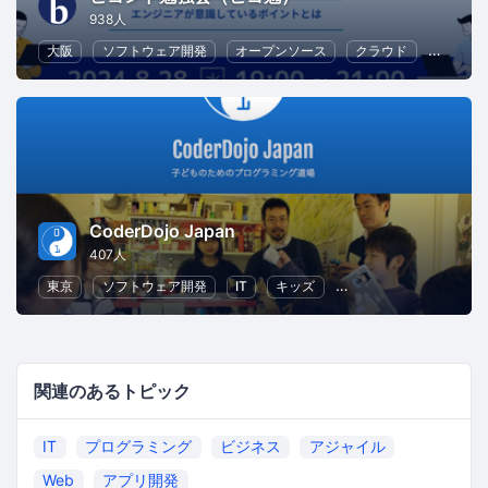
938人
大阪
ソフトウェア開発
オープンソース
クラウド
Web
CoderDojo Japan
407人
東京
ソフトウェア開発
IT
キッズ
子供向けプログラミング
関連のあるトピック
IT
プログラミング
ビジネス
アジャイル
Web
アプリ開発