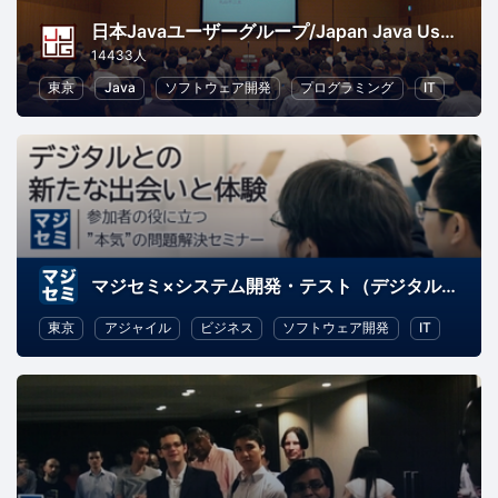
日本Javaユーザーグループ/Japan Java User Group
14433人
東京
Java
ソフトウェア開発
プログラミング
IT
マジセミ×システム開発・テスト（デジタルとの新たな出会いと体験）
東京
アジャイル
ビジネス
ソフトウェア開発
IT