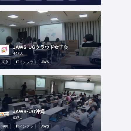
JAWS-UGクラウド女子会
447人
東京
ITインフラ
AWS
JAWS-UG沖縄
637人
沖縄
ITインフラ
AWS