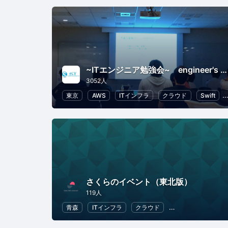
~ITエンジニア勉強会~ engineer's Learning･Vesper
3052人
東京
AWS
ITインフラ
クラウド
Swift
さくらのイベント（東北版）
119人
青森
ITインフラ
クラウド
地域経済と地域社