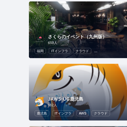
さくらのイベント（九州版）
659人
福岡
ITインフラ
クラウド
地域経済と地域社
JAWS-UG鹿児島
162人
鹿児島
ITインフラ
AWS
クラウド