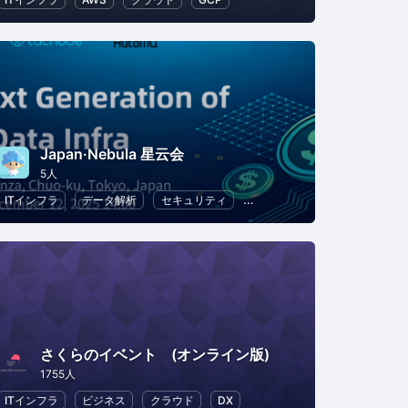
Japan·Nebula 星云会
5人
ITインフラ
データ解析
セキュリティ
データベース
ブロックチェ
さくらのイベント (オンライン版)
1755人
テム
ITインフラ
ビジネス
クラウド
DX