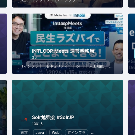
INTLOOP Meets 運営事務局
3人
ビジネス
ITインフラ
セキュリティ
IoT
人工知能
DX
Solr勉強会 #SolrJP
1001人
PT
東京
Java
Web
ITインフラ
データ解析
情報シス