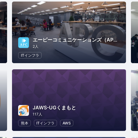
エーピーコミュニケーションズ（APC）
2人
会
DX
ITインフラ
JAWS-UGくまもと
117人
熊本
ITインフラ
AWS