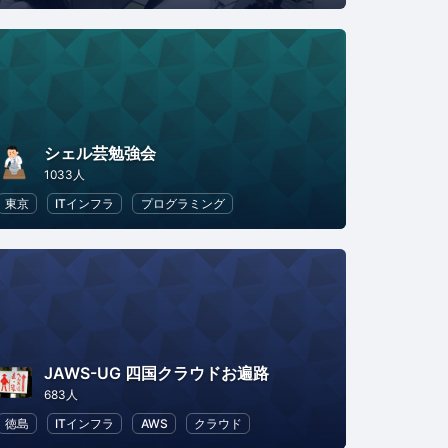
シェル芸勉強会
1033人
東京
ITインフラ
プログラミング
JAWS-UG 四国クラウドお遍路
683人
社会
徳島
DX
ITインフラ
AWS
クラウド