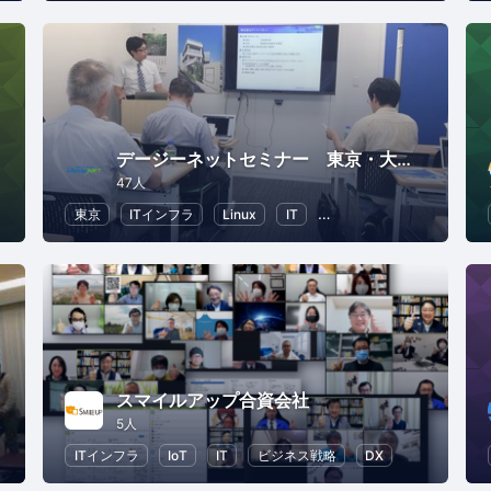
デージーネットセミナー 東京・大阪・名古屋
47人
タ
情報システム
東京
ITインフラ
オープンソース
Linux
IT
オープンソース
スマイルアップ合資会社
5人
社会
DX
ITインフラ
IoT
IT
ビジネス戦略
DX