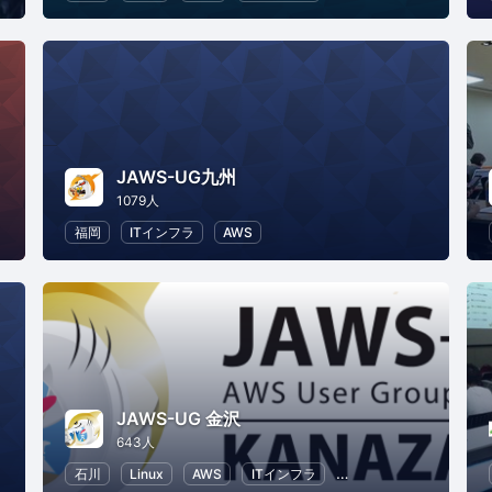
JAWS-UG九州
1079人
福岡
ITインフラ
AWS
JAWS-UG 金沢
643人
T
IT ソリューション
石川
Linux
AWS
ITインフラ
ソフトウェア開発
IT