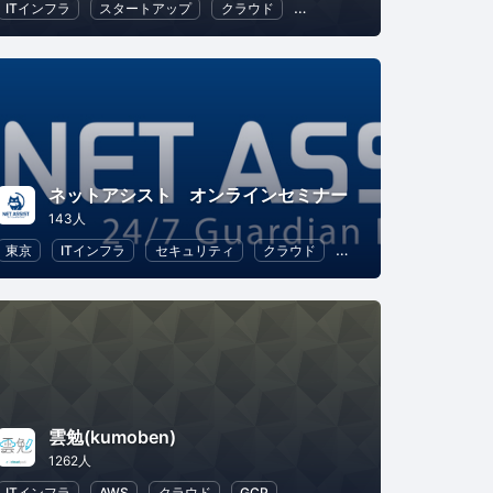
ITインフラ
スタートアップ
クラウド
地域経済と地域社会
DX
ネットアシスト オンラインセミナー
143人
テム
東京
ビジネス戦略
ITインフラ
セキュリティ
クラウド
IT
雲勉(kumoben)
1262人
ITインフラ
AWS
クラウド
GCP