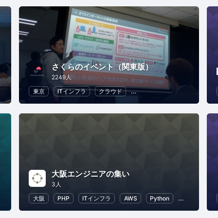
さくらのイベント（関東版）
2249人
プログラミング
東京
ITインフラ
クラウド
地域経済と地域社会
DX
大阪エンジニアの集い
3人
会
DX
大阪
PHP
ITインフラ
AWS
Python
Laravel