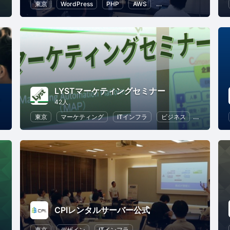
東京
WordPress
PHP
AWS
ITインフラ
Web
LYSTマーケティングセミナー
験）
42人
オープンソース
東京
マーケティング
クラウド
ITインフラ
ビジネス
情報シス
CPIレンタルサーバー公式
東京
デザイン
ITインフラ