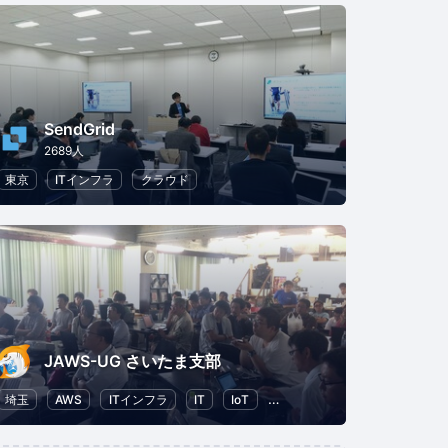
SendGrid
2689人
東京
ITインフラ
クラウド
JAWS-UG さいたま支部
埼玉
AWS
ITインフラ
IT
IoT
クラウド