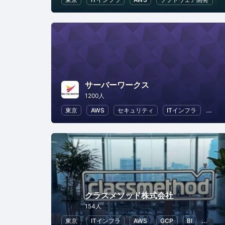
サーバーワークス
1200人
東京
AWS
セキュリティ
ITインフラ
IoT
クラスメソッド株式会社
154人
東京
ITインフラ
AWS
GCP
BI
ChatG