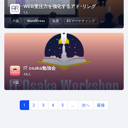
WEB受注力を強化するアド･リング
1人
大阪
WordPress
起業
ECマーケティング
ブログ
SE
IT osaka勉強会
48人
大阪
1
2
3
4
5
...
次へ
最後