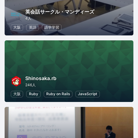
英会話サークル・マンディーズ
4人
大阪
英語
語学学習
Shinosaka.rb
246人
大阪
Ruby
Ruby on Rails
JavaScript