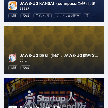
JAWS-UG KANSAI（connpassに移行しました）
3358人
大阪
AWS
ITインフラ
ソフトウェア開発
IT
IT ソリ
JAWS-UG DE&I（旧名：JAWS-UG 関西女子会）
291人
大阪
AWS
Startup Weekend 大阪