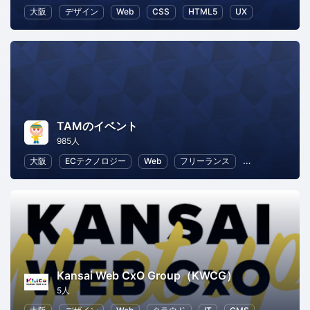
大阪
デザイン
Web
CSS
HTML5
UX
TAMのイベント
985人
大阪
ECテクノロジー
Web
フリーランス
ビジネス
E
Kansai Web CxO Group（KWCG）
5人