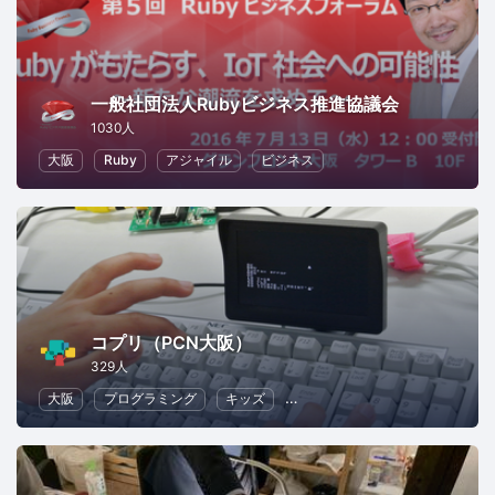
一般社団法人Rubyビジネス推進協議会
1030人
大阪
Ruby
アジャイル
ビジネス
コプリ（PCN大阪）
329人
大阪
プログラミング
キッズ
子供向けプログラミング
幼