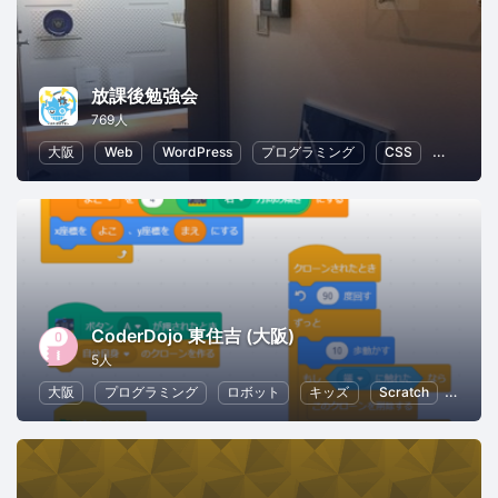
放課後勉強会
769人
大阪
Web
WordPress
プログラミング
CSS
Node.js
CoderDojo 東住吉 (大阪)
5人
大阪
プログラミング
ロボット
キッズ
Scratch
子供