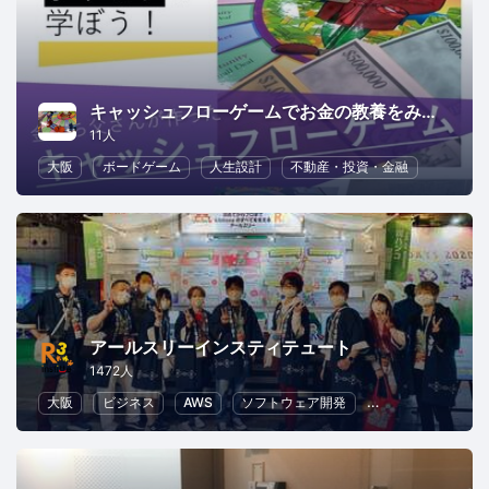
キャッシュフローゲームでお金の教養をみにつけよう in 大阪
11人
大阪
ボードゲーム
人生設計
不動産・投資・金融
アールスリーインスティテュート
1472人
大阪
ビジネス
AWS
ソフトウェア開発
クラウド
IT