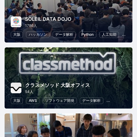
SOLEIL DATA DOJO
1786人
大阪
ハッカソン
データ解析
Python
人工知能
機械学
クラスメソッド 大阪オフィス
54人
大阪
AWS
ソフトウェア開発
データ解析
クラウド
Ch