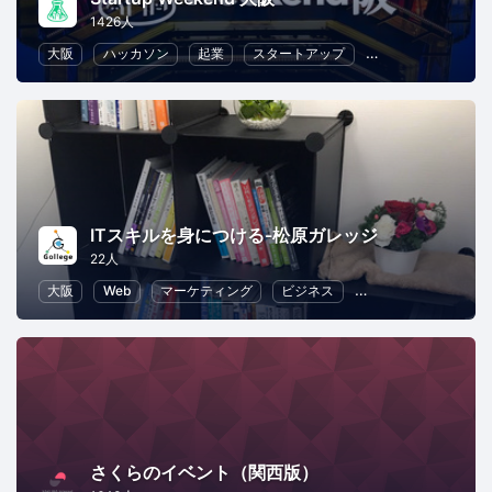
1426人
大阪
ハッカソン
起業
スタートアップ
デザイン
マー
ITスキルを身につける-松原ガレッジ
22人
大阪
Web
マーケティング
ビジネス
ソフトウェア開発
さくらのイベント（関西版）