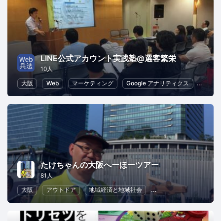
LINE公式アカウント実践塾@選客繁栄
10人
大阪
Web
マーケティング
Google アナリティクス
SNS
たけちゃんの大阪へーほーツアー
81人
大阪
アウトドア
地域経済と地域社会
日本の文化と歴史