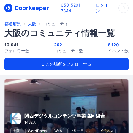
050-5291-
ログイ
7844
ン
都道府県
大阪
コミュニティ
大阪のコミュニティ情報一覧
10,041
262
6,120
フォロワー数
コミュニティ数
イベント数
この場所をフォローする
関西デジタルコンテンツ事業協同組合
1482人
大阪
WordPress
Web
フリーランス
ビジネス
ECマ