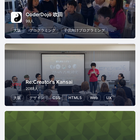
CoderDojo 吹田
99人
大阪
プログラミング
子供向けプログラミング
幼児教育・子供
Re:Creator's Kansai
2088人
大阪
デザイン
CSS
HTML5
Web
UX