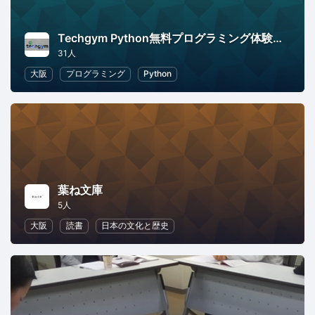
Techgym Python無料プログラミング体験講座
31人
大阪
プログラミング
Python
葉ね文庫
5人
大阪
読書
日本の文化と歴史