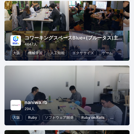
コワーキングスペースBlue+(ブルータス)主催イベント
4647人
大阪
機械学習
人工知能
エクササイズ
ゲーム
異業種
naniwa.rb
294人
大阪
Ruby
ソフトウェア開発
Ruby on Rails
IoT
初心