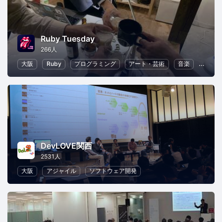
Ruby Tuesday
266人
大阪
Ruby
プログラミング
アート・芸術
音楽
読書
DevLOVE関西
2531人
大阪
アジャイル
ソフトウェア開発