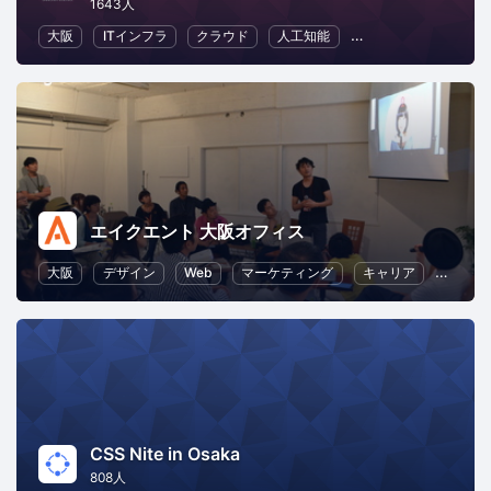
1643人
大阪
ITインフラ
クラウド
人工知能
地域経済と地域社会
エイクエント 大阪オフィス
大阪
デザイン
Web
マーケティング
キャリア
ライテ
CSS Nite in Osaka
808人