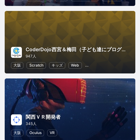
CoderDojo西宮＆梅田（子ども達にプログラミングやHTMLコードを教える道場）
947人
大阪
Scratch
キッズ
Web
子供向けプログラミング
関西ＶＲ開発者
345人
大阪
Oculus
VR