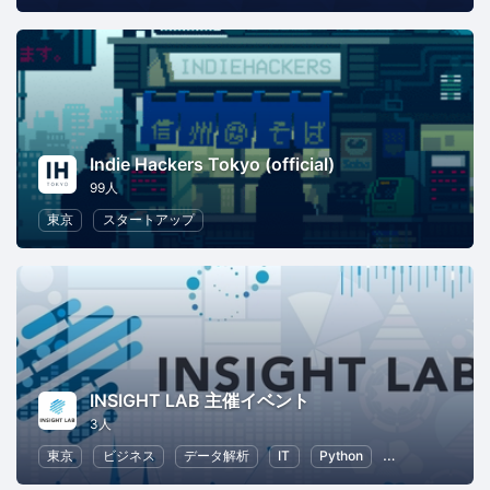
Indie Hackers Tokyo (official)
99人
東京
スタートアップ
INSIGHT LAB 主催イベント
3人
東京
ビジネス
データ解析
IT
Python
人工知能