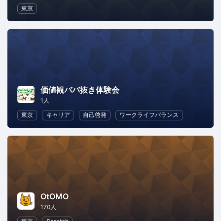
東京
価値観ババ抜き体験会
1人
東京
キャリア
自己啓発
ワークライフバランス
OtOMO
170人