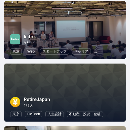
kiitok
8人
東京
Web
スタートアップ
キャリア
プログラミング
I
RetireJapan
175人
東京
FinTech
人生設計
不動産・投資・金融