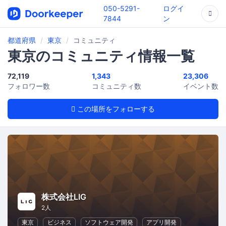
050-5291-
ログイ
7844
ン
都道府県
東京
コミュニティ
東京のコミュニティ情報一覧
72,119
1,343
23,306
フォロワー数
コミュニティ数
イベント数
この場所をフォローする
株式会社LIG
2人
東京
ビジネス
ソフトウェア開発
アプリ開発