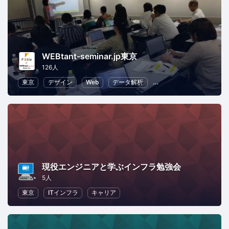
WEBtant-seminar.jp東京
126人
東京
デザイン
Web
データ解析
ECマーケティング
S
現役エンジニアと学ぶインフラ勉強会
5人
東京
ITインフラ
キャリア