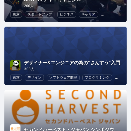
299人
東京
スタートアップ
ビジネス
キャリア
クラウド
Fin
デザイナー&エンジニアの為の“さんすう”入門
303人
東京
デザイン
ソフトウェア開発
プログラミング
初心者
セカンドハーベスト・ジャパン シンポジウム2019