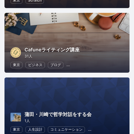
東京
Scratch
Cafuneライティング講座
31人
東京
ビジネス
ブログ
ライティング・コピーライティング
蒲田・川崎で哲学対話をする会
1人
東京
人生設計
コミュニケーション
ワークライフバランス