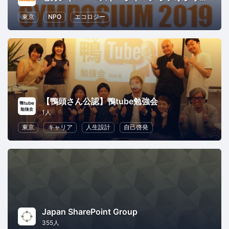
東京
NPO
エコロジー
【鴨頭さん公認】鴨tube勉強会
1人
東京
キャリア
人生設計
自己啓発
Japan SharePoint Group
355人