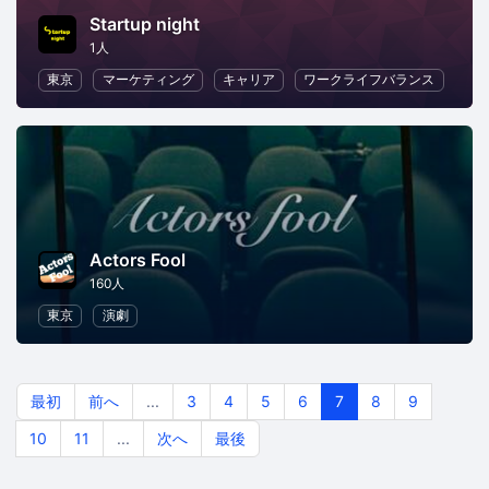
Startup night
1人
東京
マーケティング
キャリア
ワークライフバランス
Actors Fool
160人
東京
演劇
最初
前へ
...
3
4
5
6
7
8
9
10
11
...
次へ
最後