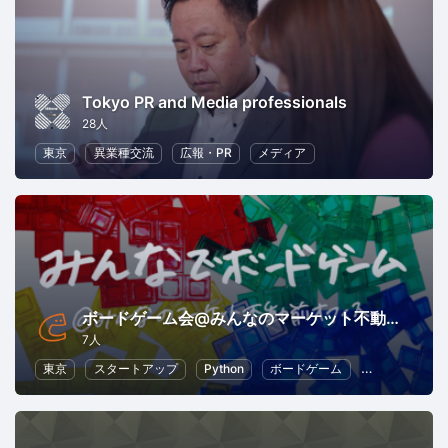
Tokyo PR and Media professionals
28人
東京
異業種交流
広報・PR
メディア
ボードゲーム会@みんなのマーケット不動前オフィス
7人
東京
スタートアップ
Python
ボードゲーム
アプリ開発