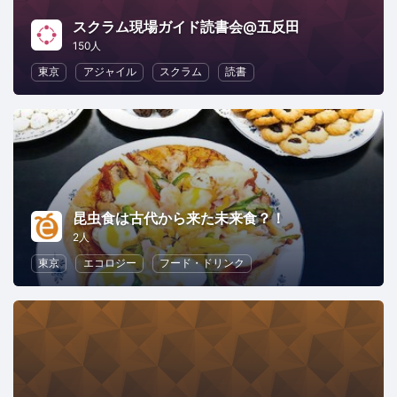
スクラム現場ガイド読書会@五反田
150人
東京
アジャイル
スクラム
読書
昆虫食は古代から来た未来食？！
2人
東京
エコロジー
フード・ドリンク