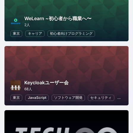
WeLearn ~初心者から職業へ〜
2人
東京
キャリア
初心者向けプログラミング
Keycloakユーザー会
68人
東京
JavaScript
ソフトウェア開発
セキュリティ
オープ