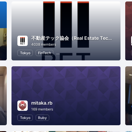
不動産テック協会（Real Estate Tech Association for Japan）
4038 members
nology
Kids
Tokyo
Programming for Kids
FinTech
Real Estate, Investing and Finance
Programming
mitaka.rb
169 members
Life Balance
Tokyo
Ruby