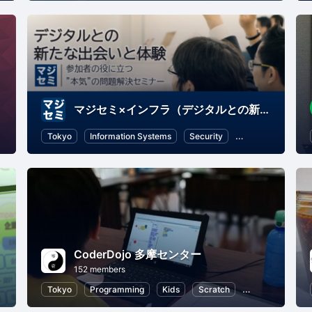
マジセミ×インフラ（デジタルとの新たな出会いと体験）
Tokyo
Information Systems
Security
IT infrastructure
CoderDojo 多摩センター
152 members
Information Systems
Tokyo
Programming
Business Strategy
Kids
Scratch
Programming fo