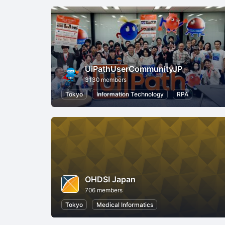
UiPathUserCommunityJP
3130 members
Tokyo
Information Technology
RPA
OHDSI Japan
706 members
Tokyo
Medical Informatics