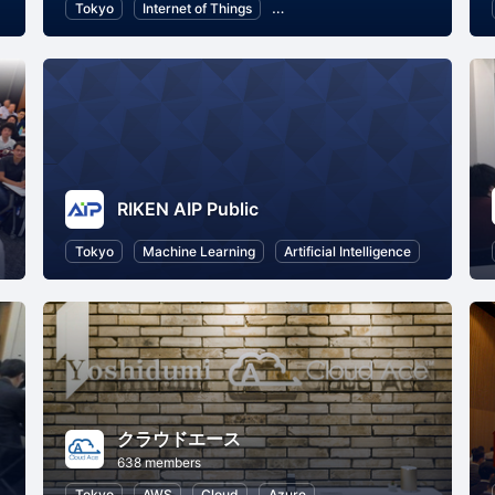
ology
Tokyo
Internet of Things
Information Technology
Artifi
RIKEN AIP Public
Tokyo
Machine Learning
Artificial Intelligence
クラウドエース
638 members
Tokyo
AWS
Cloud
Azure