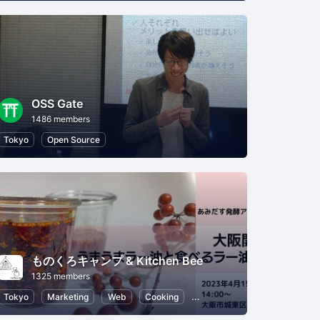
OSS Gate
1486 members
Tokyo
Open Source
Open Source
Cloud
ものくろキャンプ & Kitchen Bee
1325 members
r Kids
Tokyo
Marketing
Web
Cooking
Blog
SEO (Search Engine 