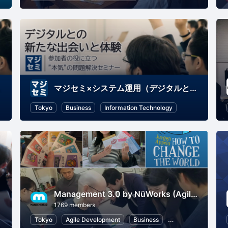
体験）
マジセミ×システム運用（デジタルとの新たな出会いと体験）
e Development
Tokyo
Information Technology
Business
Information Technology
Management 3.0 by NüWorks (Agile Leadership Practices, Change and Innovation Management)
1769 members
for Kids
Tokyo
Communication
Agile Development
Business
Information Techn