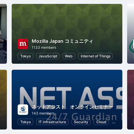
Mozilla Japan コミュニティ
1133 members
Tokyo
JavaScript
Web
Internet of Things
ネットアシスト オンラインセミナー
143 members
Tokyo
IT infrastructure
Security
Cloud
Informatio