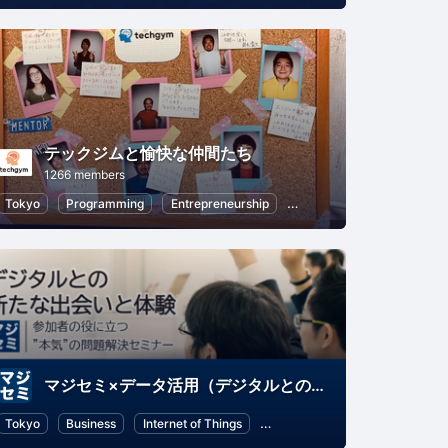
テックジムと愉快な仲間たち
1266 members
Tokyo
Python
Programming
Artificial Intelligence
Entrepreneurship
Python
Artificial Intell
マジセミ×データ活用（デジタルとの新たな出会いと体験）
ngine Optimization)
Tokyo
Business
Google Analytics
Internet of Things
Artificial Intelligence