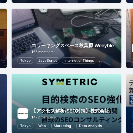
コワーキングスペース秋葉原 Weeyble
156 members
r Experience
Tokyo
JavaScript
Internet of Things
Machine Learning
【アクセス解析/SEO対策】株式会社シンメトリック
1472 members
Tokyo
Web
Marketing
Data Analysis
SEO (Search E