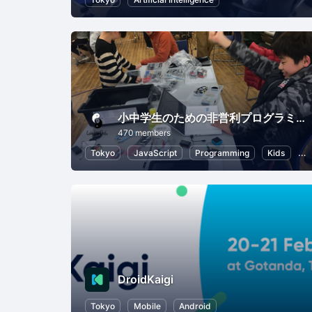
小中学生のための非営利プログラミング道場「CoderDojo 調布」
470 members
Tokyo
JavaScript
Programming
Kids
S
DroidKaigi
Tokyo
Mobile
Android