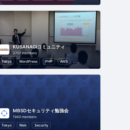
KUSANAGIコミュニティ
3707 members
Tokyo
WordPress
PHP
AWS
IT infrastructure
Web
MBSDセキュリティ勉強会
1940 members
ology
Tokyo
Human Resources
Web
Security
Leadership