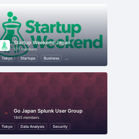
Startup Weekend Japan
577 members
Tokyo
Startups
Business
Entrepreneurship
Women Entrepren
Go Japan Splunk User Group
1845 members
n Technology
Tokyo
Data Analysis
Security