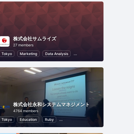
株式会社サムライズ
27 members
Tokyo
Marketing
Data Analysis
Database
Information Techno
株式会社永和システムマネジメント
4764 members
Tokyo
Education
Ruby
Agile Development
Scrum
Cloud