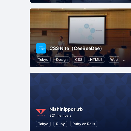
CSS Nite（CeeBeeDee）
Tokyo
Design
CSS
HTML5
Web
Use
Nishinippori.rb
321 members
Tokyo
Ruby
Ruby on Rails