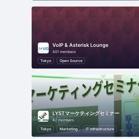
VoIP & Asterisk Lounge
401 members
Tokyo
Open Source
LYSTマーケティングセミナー
42 members
Tokyo
Marketing
IT infrastructure
Business