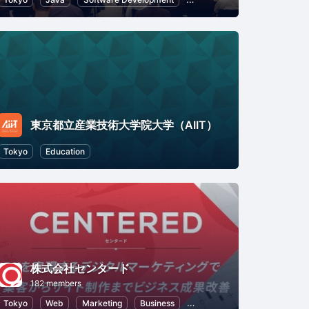
東京都立産業技術大学院大学（AIIT）
ps
Tokyo
Business
Education
Professional Networking
株式会社センタード
182 members
Tokyo
Web
Marketing
Business
Public Relations
SEO (Sea