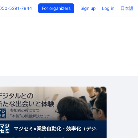
050-5291-7844
For organizers
Sign up
Log in
日本語
マジセミ×業務自動化・効率化（デジタルとの新たな出会いと体験）