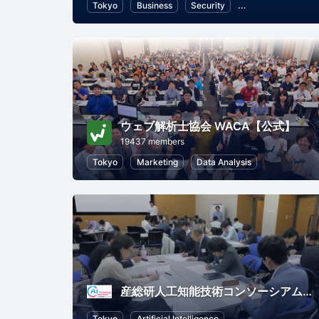
Tokyo
Business
Security
Information Techn
ウェブ解析士協会 WACA【公式】
19437 members
Tokyo
Marketing
Data Analysis
産総研人工知能技術コンソーシアム（AITeC）
Tokyo
Artificial Intelligence