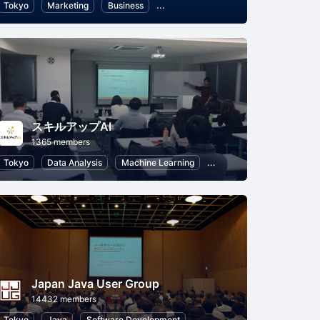
cial Intelligence
Tokyo
Marketing
Business
Information Technology
スキルアップAI
1365 members
Tokyo
Data Analysis
Machine Learning
Python
Artificial Intel
Japan Java User Group
14432 members
Tokyo
Java
Software Development
Programming
Informatio