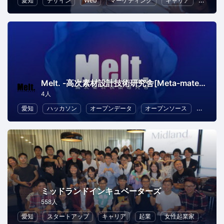
愛知
デザイン
Web
マーケティング
キャリア
ライテ
Melt. -高次素材設計技術研究舎[Meta-material design-Engineering Learning Team]
4人
愛知
ハッカソン
オープンデータ
オープンソース
アート
ミッドランドインキュベーターズ
558人
愛知
スタートアップ
キャリア
起業
女性起業家