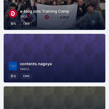
a-blog cms Training Camp
300人
愛知
CMS
contents.nagoya
1042人
愛知
CMS