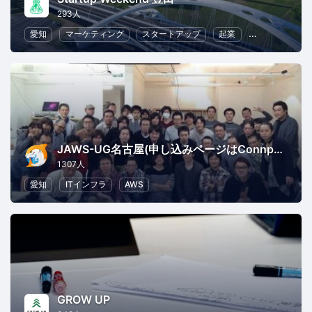
293人
愛知
マーケティング
スタートアップ
起業
ビジネス戦略
JAWS-UG名古屋(申し込みページはConnpassへ移行)
1307人
愛知
ITインフラ
AWS
GROW UP