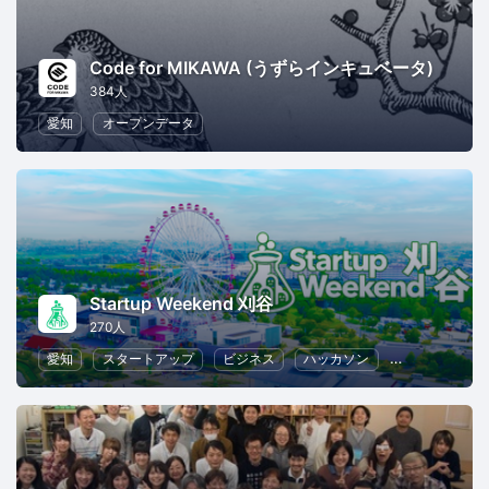
Code for MIKAWA (うずらインキュベータ)
384人
愛知
オープンデータ
Startup Weekend 刈谷
270人
愛知
スタートアップ
ビジネス
ハッカソン
起業
女性