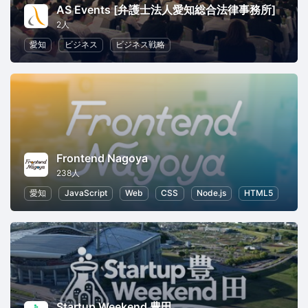
AS Events [弁護士法人愛知総合法律事務所]
2人
愛知
ビジネス
ビジネス戦略
Frontend Nagoya
238人
愛知
JavaScript
Web
CSS
Node.js
HTML5
Startup Weekend 豊田