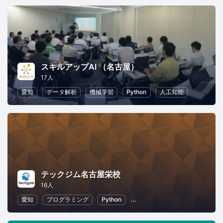
スキルアップAI （名古屋）
17人
愛知
データ解析
機械学習
Python
人工知能
テックジム名古屋栄校
16人
愛知
プログラミング
Python
初心者向けプログラミング