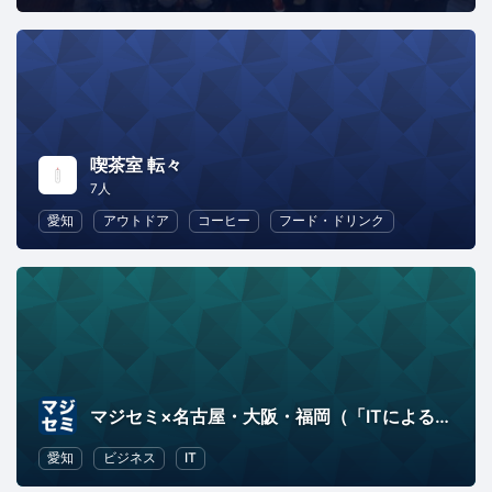
喫茶室 転々
7人
愛知
アウトドア
コーヒー
フード・ドリンク
マジセミ×名古屋・大阪・福岡（「ITによるビジネス変革」を本気で追求するセミナー）
愛知
ビジネス
IT