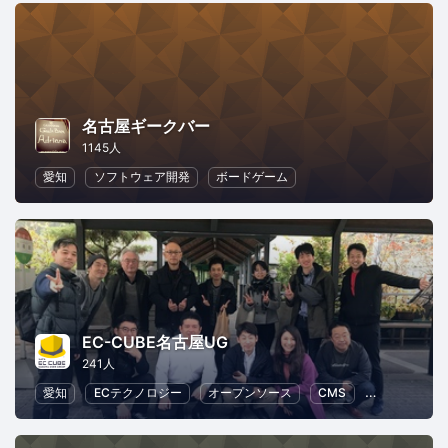
名古屋ギークバー
1145人
愛知
ソフトウェア開発
ボードゲーム
EC-CUBE名古屋UG
241人
愛知
ECテクノロジー
オープンソース
CMS
Web
ビ