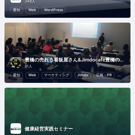
348人
愛知
Web
WordPress
豊橋の売れる看板屋さん&Jimdocafe豊橋の商売に役立つセミナー
91人
愛知
Web
マーケティング
Jimdo
広報・PR
SEO（
健康経営実践セミナー