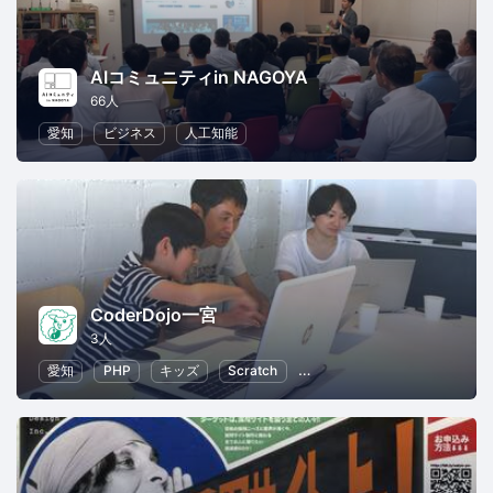
AIコミュニティin NAGOYA
66人
愛知
ビジネス
人工知能
CoderDojo一宮
3人
愛知
PHP
キッズ
Scratch
子供向けプログラミング