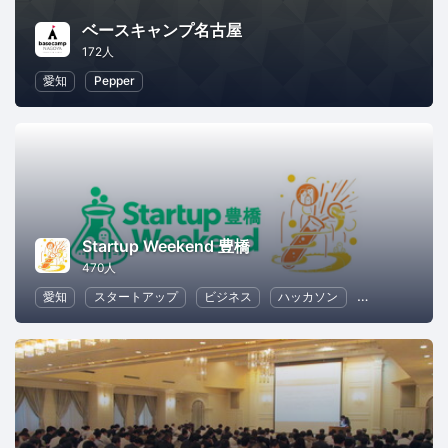
ベースキャンプ名古屋
172人
愛知
Pepper
Startup Weekend 豊橋
470人
愛知
スタートアップ
ビジネス
ハッカソン
起業
女性