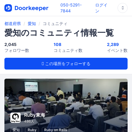
050-5291-
ログイ
7844
ン
都道府県
愛知
コミュニティ
愛知のコミュニティ情報一覧
2,045
108
2,289
フォロワー数
コミュニティ数
イベント数
この場所をフォローする
Ruby東海
486人
愛知
Ruby
Ruby on Rails