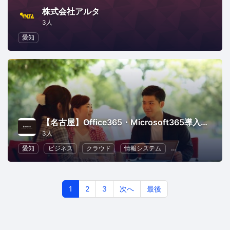
株式会社アルタ
3人
愛知
【名古屋】Office365・Microsoft365導入セミナー（中部）
3人
愛知
ビジネス
クラウド
情報システム
コミュニケーショ
1
2
3
次へ
最後