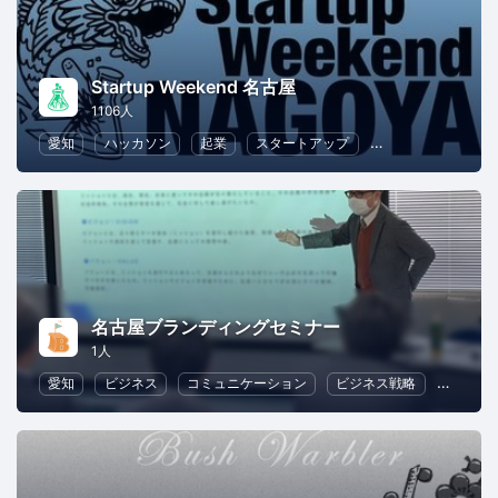
Startup Weekend 名古屋
1106人
愛知
ハッカソン
起業
スタートアップ
マーケティング
名古屋ブランディングセミナー
1人
愛知
ビジネス
コミュニケーション
ビジネス戦略
リーダ