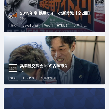
2019年度|採用サイトの新常識【全2回】
36人
愛知
JavaScript
Web
HTML5
人事
SEO（検索エン
異業種交流会 in 名古屋市栄
1人
愛知
ビジネス
異業種交流