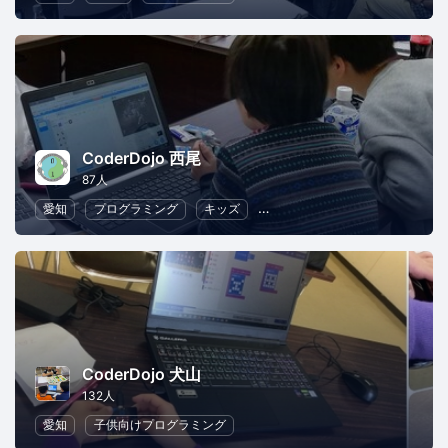
CoderDojo 西尾
87人
愛知
プログラミング
キッズ
子供向けプログラミング
幼
CoderDojo 犬山
132人
愛知
子供向けプログラミング