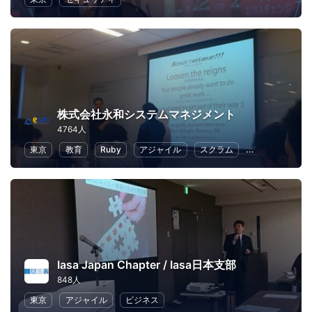
株式会社永和システムマネジメント
4764人
東京
教育
Ruby
アジャイル
スクラム
クラウド
Iasa Japan Chapter / Iasa日本支部
848人
東京
アジャイル
ビジネス