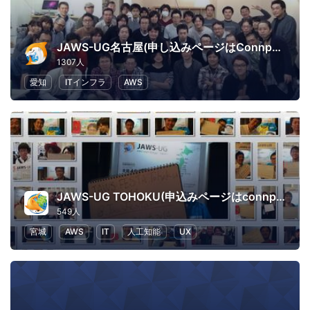
JAWS-UG名古屋(申し込みページはConnpassへ移行)
1307人
愛知
ITインフラ
AWS
JAWS-UG TOHOKU(申込みページはconnpassに移行しました)
549人
宮城
AWS
IT
人工知能
UX