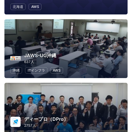
北海道
AWS
JAWS-UG沖縄
637人
沖縄
ITインフラ
AWS
ディープロ（DPro）
2757人