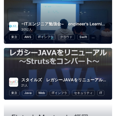
~ITエンジニア勉強会~ engineer's Learning･Vesper
3052人
東京
AWS
ITインフラ
クラウド
Swift
プログラミング
スタイルズ レガシーJAVAをリニューアル ～Strutsをコンバート～
21人
東京
Java
Web
ITインフラ
セキュリティ
IT