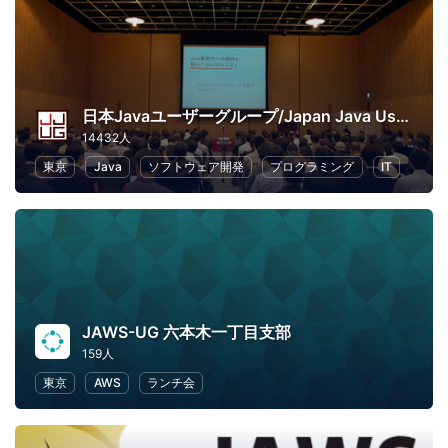
日本Javaユーザーグループ/Japan Java User Group
14432人
東京
Java
ソフトウェア開発
プログラミング
IT
JAWS-UG 六本木一丁目支部
159人
東京
AWS
ランチ会