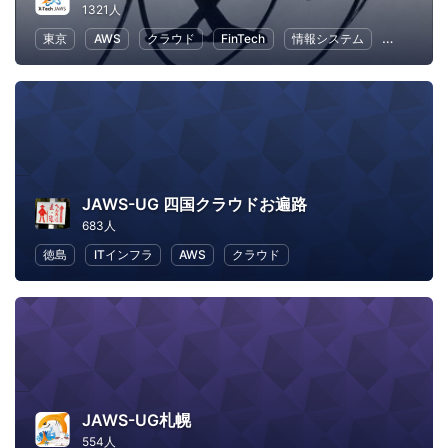
1321人
東京
AWS
クラウド
FinTech
情報システム
ビジネス
JAWS-UG 四国クラウドお遍路
683人
徳島
ITインフラ
AWS
クラウド
JAWS-UG札幌
554人