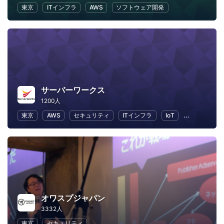
東京
ITインフラ
AWS
ソフトウェア開発
サーバーワークス
1200人
東京
AWS
セキュリティ
ITインフラ
IoT
ビジネス
オワスプジャパン
3332人
東京
セキュリティ