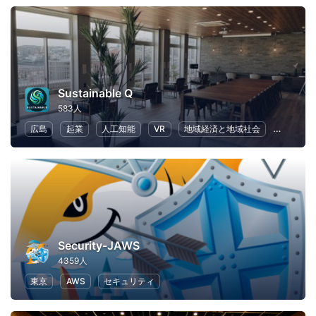
Sustainable Q
583人
広島
起業
人工知能
VR
地域経済と地域社会
ボランテ
Security-JAWS
4359人
東京
AWS
セキュリティ