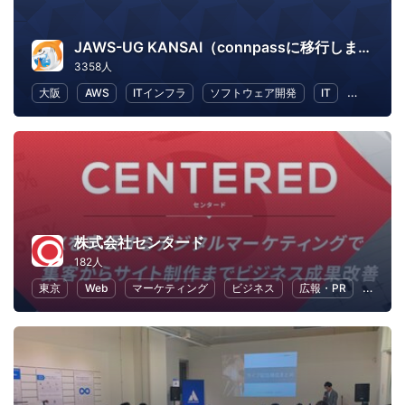
JAWS-UG KANSAI（connpassに移行しました）
3358人
大阪
AWS
ITインフラ
ソフトウェア開発
IT
IT ソリ
株式会社センタード
182人
東京
Web
マーケティング
ビジネス
広報・PR
SEO