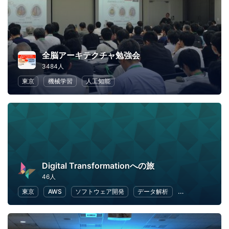
全脳アーキテクチャ勉強会
3484人
東京
機械学習
人工知能
Digital Transformationへの旅
46人
東京
AWS
ソフトウェア開発
データ解析
クラウド
Do