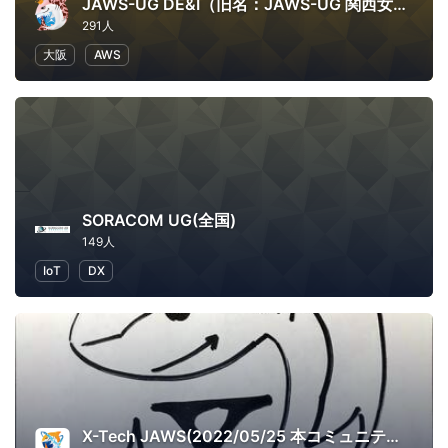
JAWS-UG DE&I（旧名：JAWS-UG 関西女子会）
291人
大阪
AWS
SORACOM UG(全国)
149人
IoT
DX
X-Tech JAWS(2022/05/25 本コミュニティはクローズしました。いままでご参加ありがとうございました。)