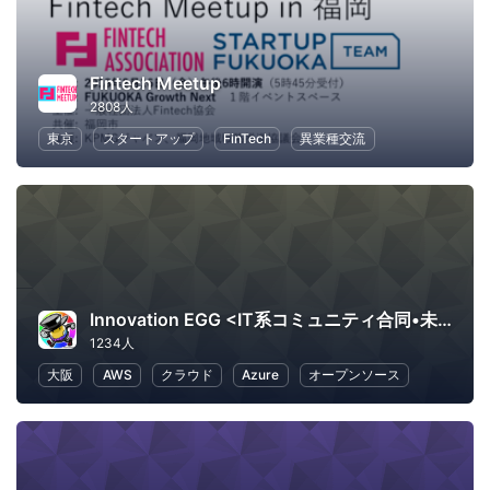
Fintech Meetup
2808人
東京
スタートアップ
FinTech
異業種交流
Innovation EGG <IT系コミュニティ合同•未経験者向け勉強会>
1234人
大阪
AWS
クラウド
Azure
オープンソース