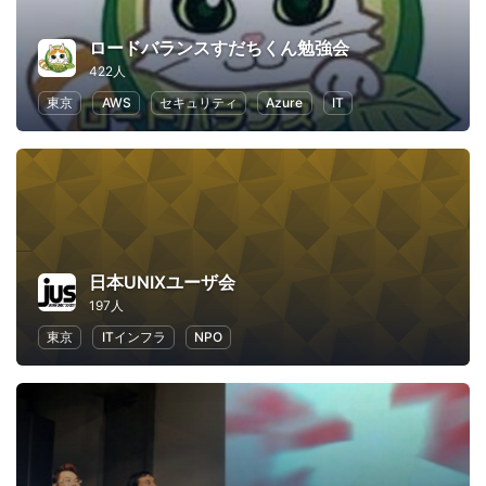
ロードバランスすだちくん勉強会
422人
東京
AWS
セキュリティ
Azure
IT
日本UNIXユーザ会
197人
東京
ITインフラ
NPO