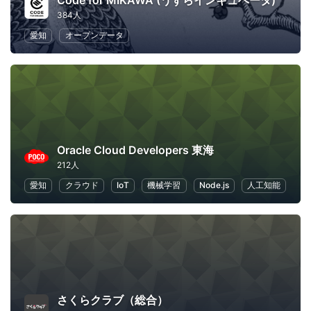
Code for MIKAWA (うずらインキュベータ)
384人
愛知
オープンデータ
Oracle Cloud Developers 東海
212人
愛知
クラウド
IoT
機械学習
Node.js
人工知能
さくらクラブ（総合）