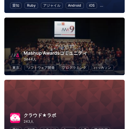
愛知
Ruby
アジャイル
Android
iOS
ワークライフバ
Mashup Awardsコミュニティ
3444人
東京
ソフトウェア開発
プログラミング
ハッカソン
クラウド★ラボ
243人