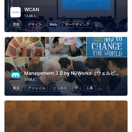
WCAN
1348人
愛知
デザイン
Web
マーケティング
プログラミング
Management 3.0 by NüWorks（ウェルビーイング・リーダーシップ）
1768人
東京
アジャイル
ビジネス
IT
人事
リーダーシップ