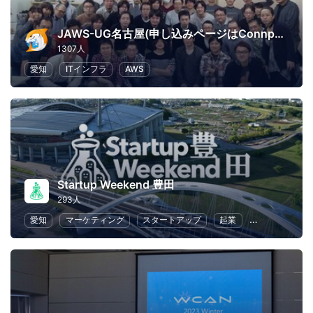
JAWS-UG名古屋(申し込みページはConnpassへ移行)
1307人
愛知
ITインフラ
AWS
Startup Weekend 豊田
293人
愛知
マーケティング
スタートアップ
起業
ビジネス戦略