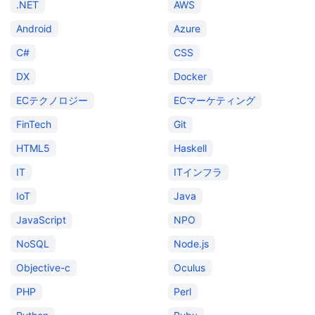
.NET
AWS
Android
Azure
C#
CSS
DX
Docker
ECテクノロジー
ECマーケティング
FinTech
Git
HTML5
Haskell
IT
ITインフラ
IoT
Java
JavaScript
NPO
NoSQL
Node.js
Objective-c
Oculus
PHP
Perl