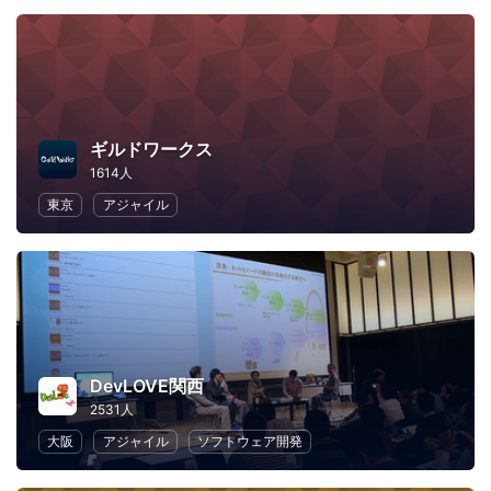
ギルドワークス
1614人
東京
アジャイル
DevLOVE関西
2531人
大阪
アジャイル
ソフトウェア開発