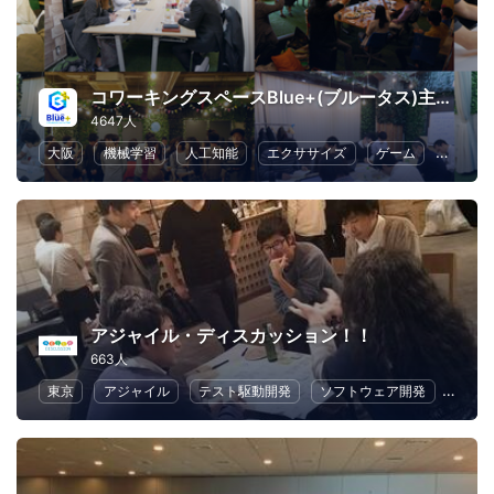
コワーキングスペースBlue+(ブルータス)主催イベント
4647人
大阪
機械学習
人工知能
エクササイズ
ゲーム
異業種
アジャイル・ディスカッション！！
663人
東京
アジャイル
テスト駆動開発
ソフトウェア開発
アプ