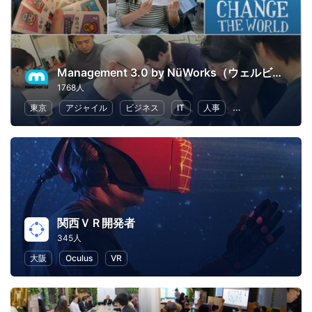
Management 3.0 by NüWorks（ウェルビーイング・リーダーシップ）
1768人
東京
アジャイル
ビジネス
IT
人事
リーダーシップ
関西ＶＲ開発者
345人
大阪
Oculus
VR