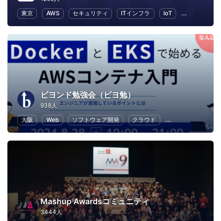
東京
AWS
セキュリティ
ITインフラ
IoT
ビジネス
ビヨンド勉強会（ビヨ勉）
938人
大阪
Web
ソフトウェア開発
クラウド
アプリ開発
オ
Mashup Awardsコミュニティ
3444人