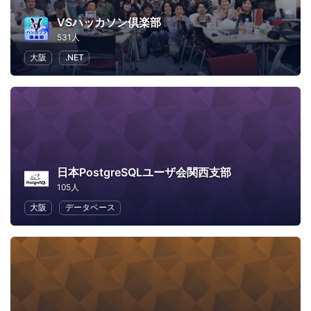
VSハッカソン倶楽部
531人
大阪
.NET
日本PostgreSQLユーザ会関西支部
105人
大阪
データベース