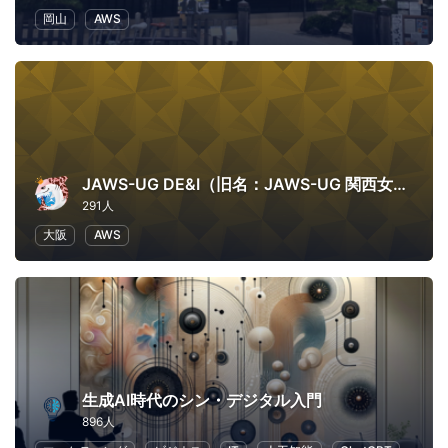
岡山
AWS
JAWS-UG DE&I（旧名：JAWS-UG 関西女子会）
291人
大阪
AWS
生成AI時代のシン・デジタル入門
896人