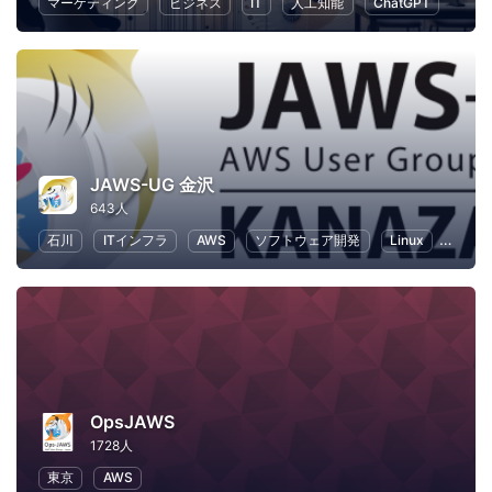
マーケティング
ビジネス
IT
人工知能
ChatGPT
JAWS-UG 金沢
643人
石川
ITインフラ
AWS
ソフトウェア開発
Linux
IT
OpsJAWS
1728人
東京
AWS