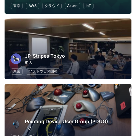
東京
AWS
クラウド
Azure
IoT
JP_Stripes Tokyo
61人
東京
ソフトウェア開発
Pointing Device User Group (PDUG)
15人