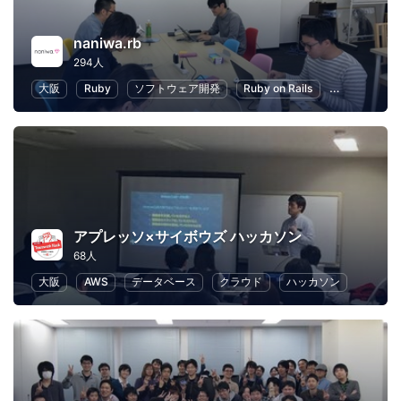
naniwa.rb
294人
大阪
Ruby
ソフトウェア開発
Ruby on Rails
IoT
初心
アプレッソ×サイボウズ ハッカソン
68人
大阪
AWS
データベース
クラウド
ハッカソン