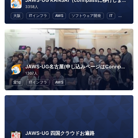
JAWS-UG KANSAI（connpassに移行しました）
3358人
大阪
ITインフラ
AWS
ソフトウェア開発
IT
IT ソリ
JAWS-UG名古屋(申し込みページはConnpassへ移行)
1307人
愛知
ITインフラ
AWS
JAWS-UG 四国クラウドお遍路