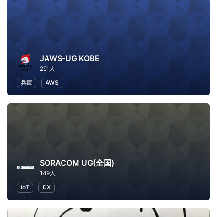
JAWS-UG KOBE
291人
兵庫
AWS
SORACOM UG(全国)
149人
IoT
DX