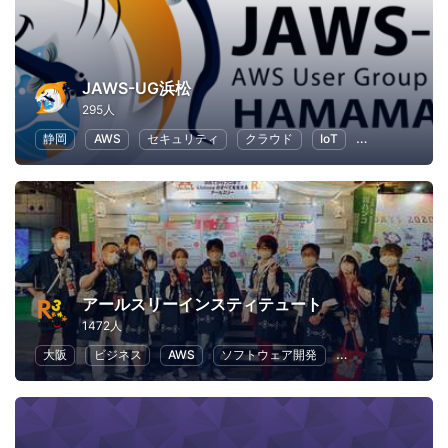
JAWS-UG浜松
295人
静岡
AWS
セキュリティ
クラウド
IoT
初心者向けプ
アールスリーインスティテュート
1472人
大阪
ビジネス
AWS
ソフトウェア開発
クラウド
IT