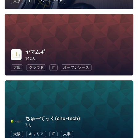
東京
IT
ハードウェア
ヤマムギ
142人
大阪
クラウド
IT
オープンソース
ちゅーてっく(chu-tech)
7人
大阪
キャリア
IT
人事