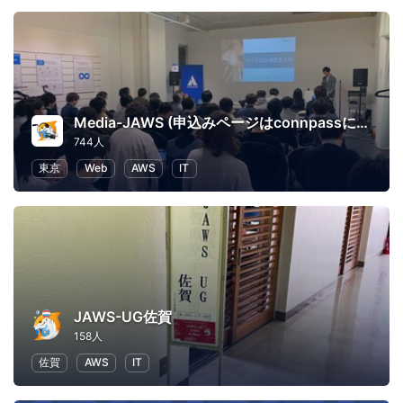
Media-JAWS (申込みページはconnpassに移行しました)
744人
東京
Web
AWS
IT
JAWS-UG佐賀
158人
佐賀
AWS
IT