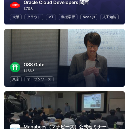
Oracle Cloud Developers 関西
378人
大阪
クラウド
IoT
機械学習
Node.js
人工知能
OSS Gate
1486人
東京
オープンソース
Manabees（マナビーズ）公式セミナー