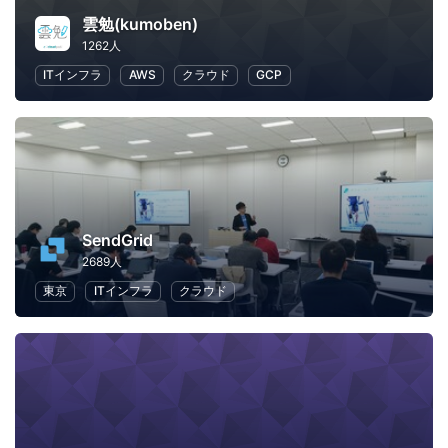
雲勉(kumoben)
1262人
ITインフラ
AWS
クラウド
GCP
SendGrid
2689人
東京
ITインフラ
クラウド