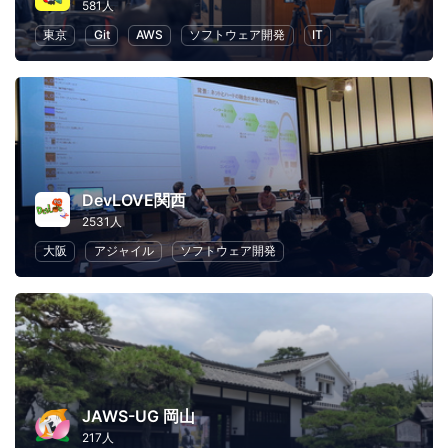
581人
東京
Git
AWS
ソフトウェア開発
IT
DevLOVE関西
2531人
大阪
アジャイル
ソフトウェア開発
JAWS-UG 岡山
217人