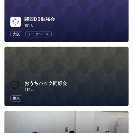
関西DB勉強会
191人
大阪
データベース
おうちハック同好会
217人
東京