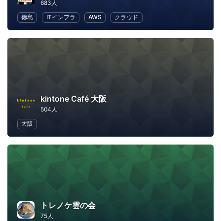
683人
徳島
ITインフラ
AWS
クラウド
kintone Café 大阪
504人
大阪
トレノケ雲の会
75人