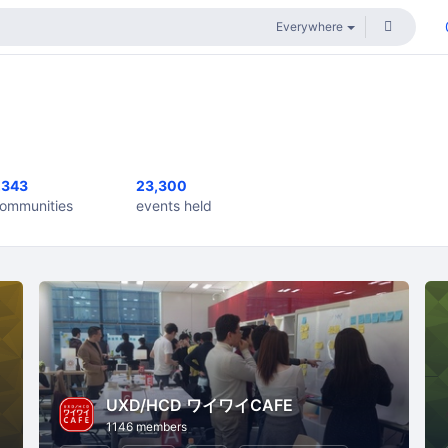
,343
23,300
ommunities
events held
UXD/HCD ワイワイCAFE
1146 members