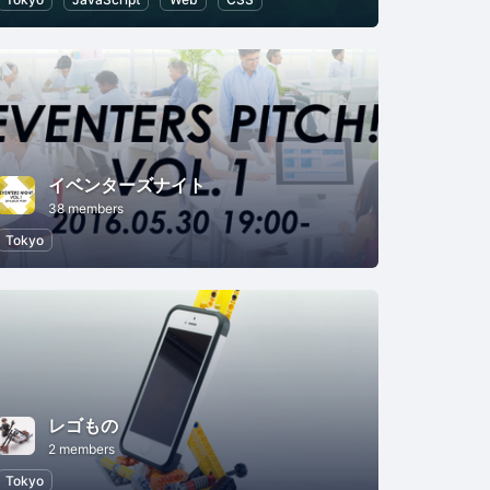
イベンターズナイト
38 members
hon
Tokyo
レゴもの
2 members
Tokyo