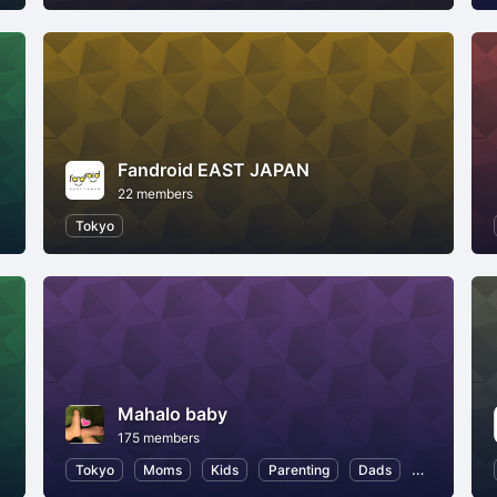
Fandroid EAST JAPAN
22 members
ss
Tokyo
Mahalo baby
175 members
Tokyo
Moms
Kids
Parenting
Dads
Child Educa