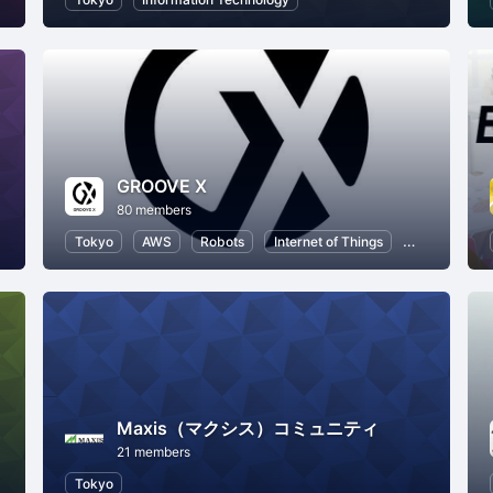
GROOVE X
80 members
Tokyo
AWS
Robots
Internet of Things
C++
Pyt
Maxis（マクシス）コミュニティ
21 members
Tokyo