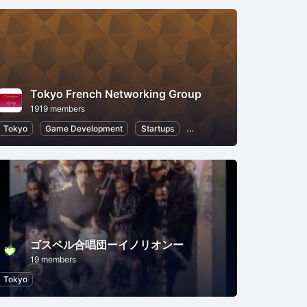
Tokyo French Networking Group
1919 members
Tokyo
Game Development
Startups
Professional Networking
ゴスペル合唱団ーイノリオンー
19 members
Tokyo