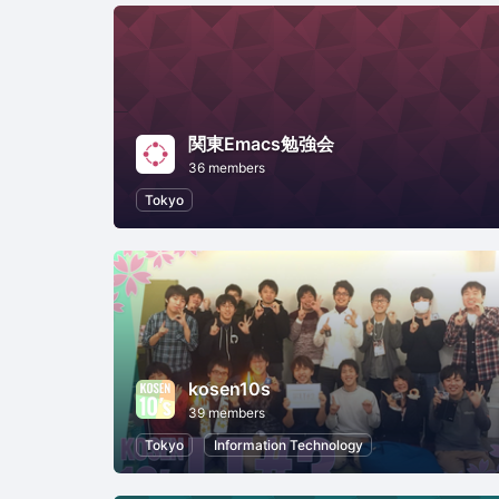
関東Emacs勉強会
36 members
Tokyo
kosen10s
39 members
Tokyo
Information Technology