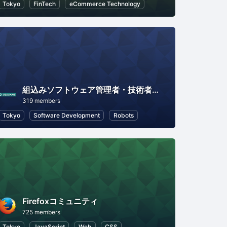
Tokyo
FinTech
eCommerce Technology
組込みソフトウェア管理者・技術者育成研究会（SESSAME）
319 members
Tokyo
Software Development
Robots
Firefoxコミュニティ
725 members
Tokyo
JavaScript
Web
CSS