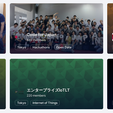
Code for Japan
889 members
Tokyo
Hackathons
Open Data
エンタープライズIoTLT
220 members
Tokyo
Internet of Things