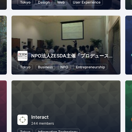
Tokyo
Design
Web
User Experience
NPO法人ZESDA主催「プロデュース・カレッジ」
Tokyo
Business
NPO
Entrepreneurship
Interact
244 members
Tokyo
Information Technology