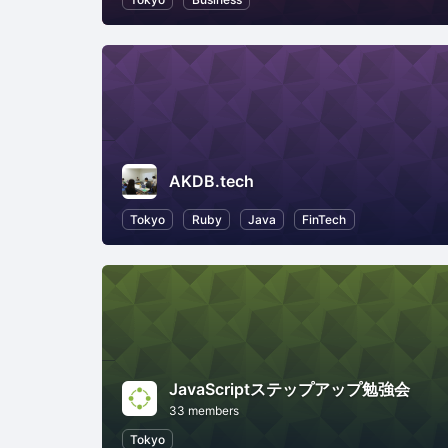
AKDB.tech
Tokyo
Ruby
Java
FinTech
JavaScriptステップアップ勉強会
33 members
Tokyo