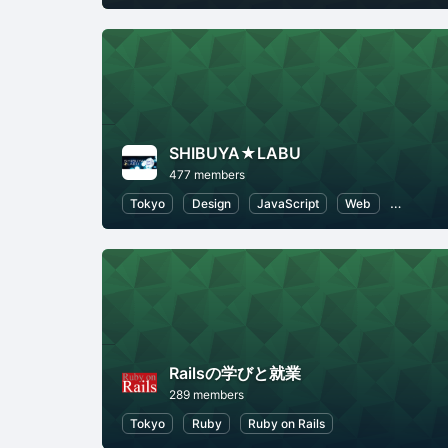
SHIBUYA★LABU
477 members
Tokyo
Design
JavaScript
Web
WordPre
Railsの学びと就業
289 members
Tokyo
Ruby
Ruby on Rails