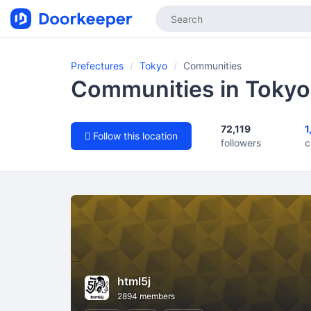
Prefectures
Tokyo
Communities
Communities in Tokyo
72,119
1
Follow this location
followers
c
html5j
2894 members