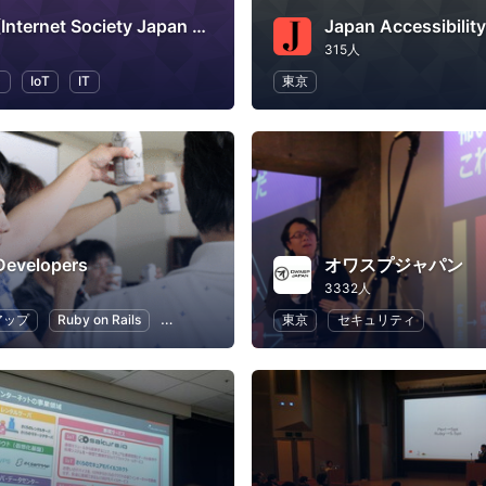
ISOC-JP(Internet Society Japan Chapter)
315人
ラ
IoT
IT
東京
Developers
オワスプジャパン
3332人
アップ
Ruby on Rails
Git
プログラミング
東京
アプリ開発
セキュリティ