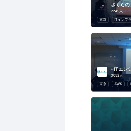
さくらの
2249人
東京
ITインフ
3052人
東京
AWS