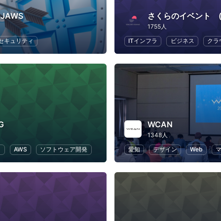
y-JAWS
さくらのイベント (
1755人
セキュリティ
ITインフラ
ビジネス
クラ
G
WCAN
1348人
ラ
AWS
ソフトウェア開発
愛知
デザイン
Web