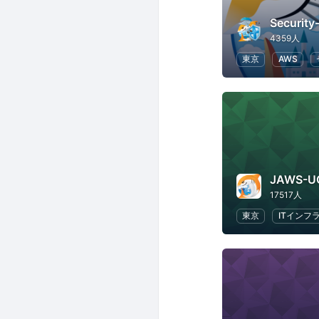
Securit
4359人
東京
AWS
JAWS-U
17517人
東京
ITインフ