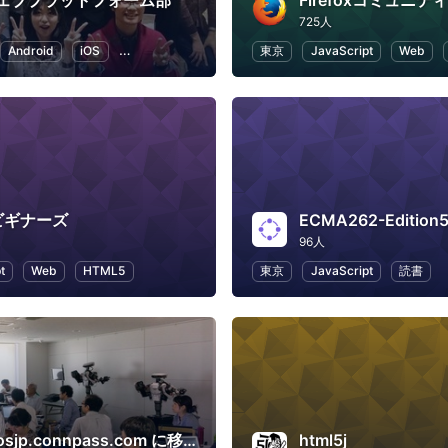
jウェブプラットフォーム部
Firefoxコミュニティ
725人
Android
iOS
マーケティング
Web
東京
JavaScript
Web
ビギナーズ
ECMA262-Editio
96人
t
Web
HTML5
東京
JavaScript
読書
https://rosjp.connpass.com に移行済み
html5j