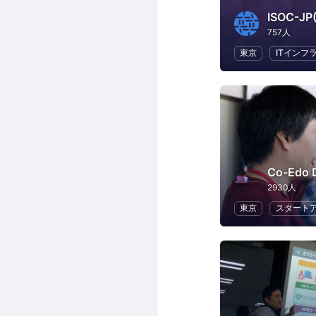
757人
東京
ITインフ
Co-Edo 
2930人
東京
スタート