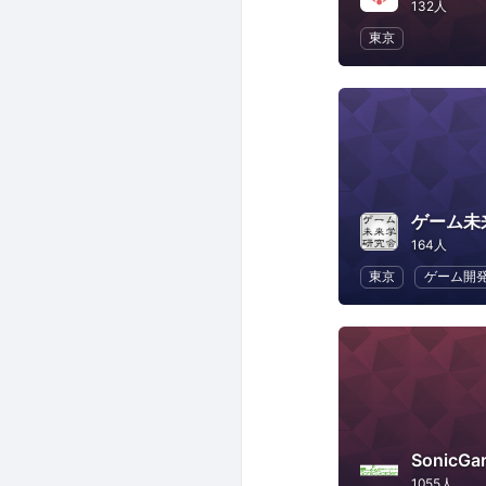
132人
東京
ゲーム未
164人
東京
ゲーム開
SonicGa
1055人