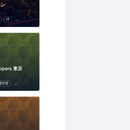
ョン
IT
異業種交流
lopers 東京
械学習
Node.js
人工知能