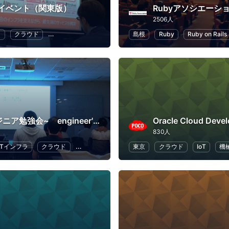
イベント（関東版）
Rubyアソシエーシ
2506人
ラ
クラウド
地域経済と地域社会
DX
島根
Ruby
Ruby on Rails
~ITエンジニア勉強会~ engineer's Learning･Vesper
Oracle Cloud Deve
830人
ITインフラ
クラウド
Swift
プログラミング
東京
クラウド
IoT
機