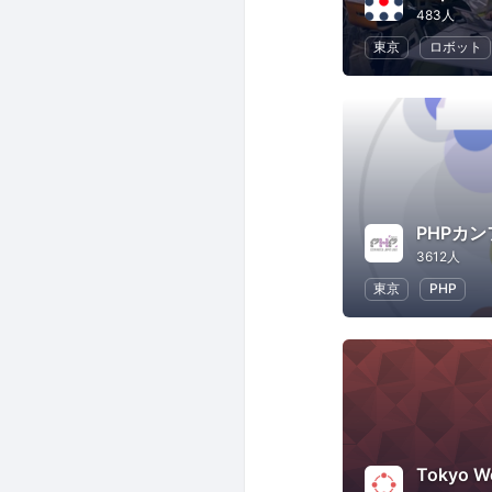
483人
東京
ロボット
PHPカ
3612人
東京
PHP
Tokyo W