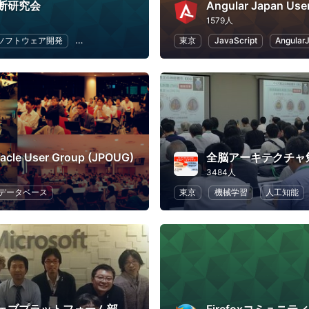
断研究会
Angular Japan Use
1579人
ソフトウェア開発
セキュリティ
アプリ開発
東京
オープンソース
JavaScript
Angular
acle User Group (JPOUG)
全脳アーキテクチャ
3484人
データベース
東京
機械学習
人工知能