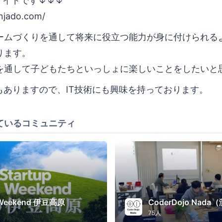
サイトです↓↓↓
injado.com/
ームづくりを通して将来に役立つ能力が身に付けられる
ります。
を通して子どもたちといっしょに楽しいことをしたいと
もありますので、IT技術にも興味を持っております。
ているコミュニティ
p Weekend 伊豆高原
CoderDojo Nada
75人