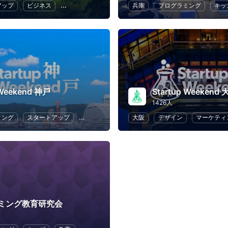
アップ
ビジネス
ハッカソン
起業
兵庫
プログラミング
キッ
 Weekend 神戸
Startup Weekend
1426人
ィング
スタートアップ
ビジネス
ハッカソン
大阪
デザイン
起業
マーケティ
ミング教育研究会