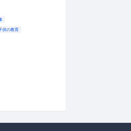
事
子供の教育