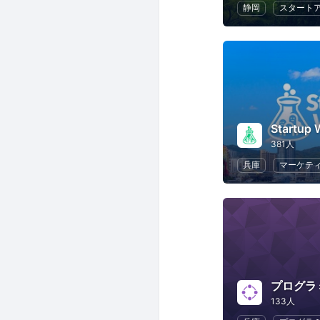
静岡
スタート
Startup
381人
兵庫
マーケテ
プログラ
133人