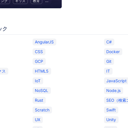
ミング
キッズ
教育
幼児教育・子供の教育
ック
AngularJS
C#
CSS
Docker
GCP
Git
クス
HTML5
IT
IoT
JavaScript
NoSQL
Node.js
Rust
SEO（検
Scratch
Swift
UX
Unity