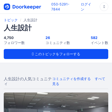
050-5291-
ログイ
7844
ン
トピック
人生設計
人生設計
4,750
26
582
フォロワー数
コミュニティ数
イベント数
このトピックをフォローする
人生設計の人気コミュニテ
コミュニティを作成する
すべて
ィ
見る