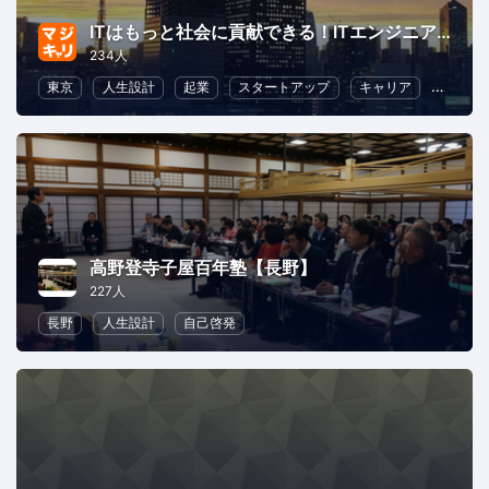
ITはもっと社会に貢献できる！ITエンジニアは、もっとヒーローになれる！～マジキャリ～
234人
東京
人生設計
起業
スタートアップ
キャリア
プログ
高野登寺子屋百年塾【長野】
227人
長野
人生設計
自己啓発