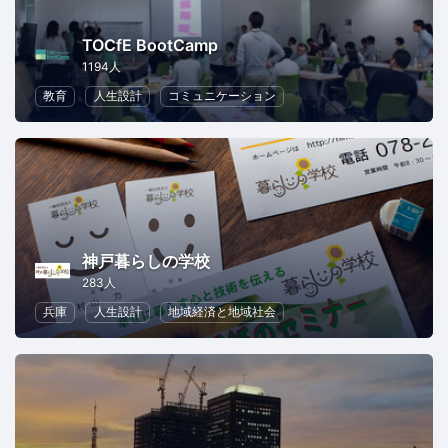
TOCfE BootCamp
1194人
教育
人生設計
コミュニケーション
神戸暮らしの学校
283人
兵庫
人生設計
地域経済と地域社会