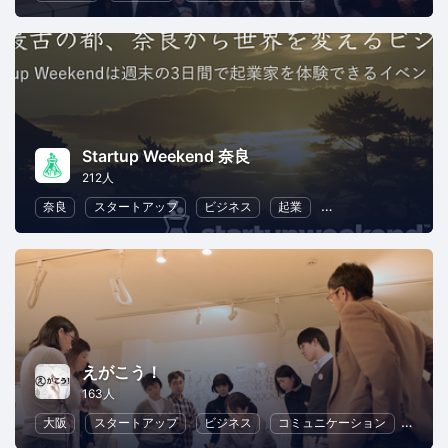
Startup Weekend 奈良
212人
奈良
スタートアップ
ビジネス
起業
異業種交流
リー
えがこう！
163人
大阪
スタートアップ
ビジネス
コミュニケーション
リー