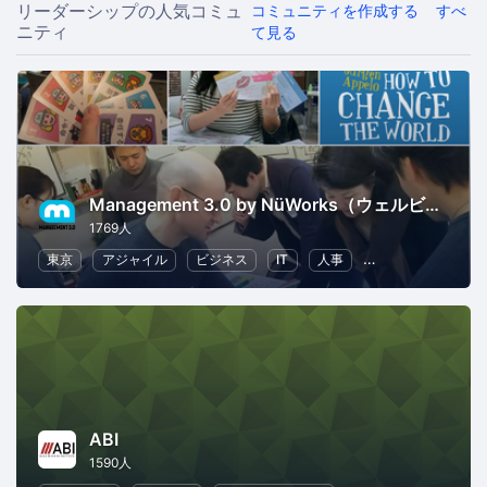
リーダーシップの人気コミュ
コミュニティを作成する
すべ
ニティ
て見る
Management 3.0 by NüWorks（ウェルビーイング・リーダーシップ）
1769人
東京
アジャイル
ビジネス
IT
人事
リーダーシップ
ABI
1590人