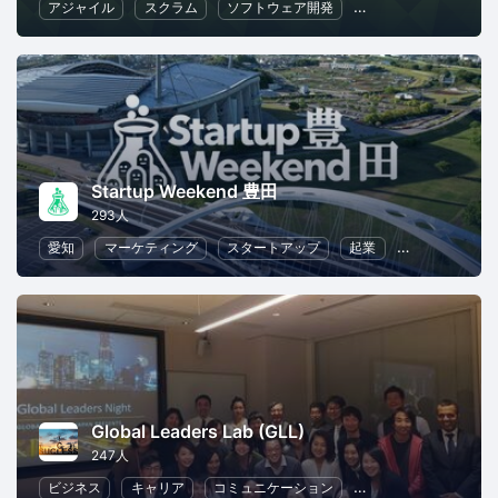
アジャイル
スクラム
ソフトウェア開発
ビジネス戦略
リ
Startup Weekend 豊田
293人
愛知
マーケティング
スタートアップ
起業
ビジネス戦略
Global Leaders Lab (GLL)
247人
ビジネス
キャリア
コミュニケーション
リーダーシップ