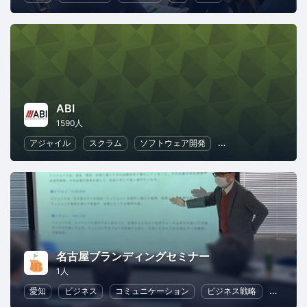
ABI
1590人
アジャイル
スクラム
ソフトウェア開発
ビジネス戦略
リ
名古屋ブランディングセミナー
1人
愛知
ビジネス
コミュニケーション
ビジネス戦略
リーダ