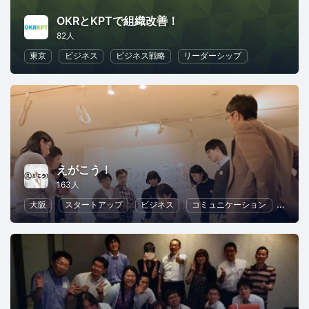
OKRとKPTで組織改善！
82人
東京
ビジネス
ビジネス戦略
リーダーシップ
えがこう！
163人
大阪
スタートアップ
ビジネス
コミュニケーション
リー