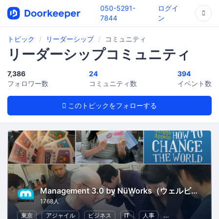
050-5291-
ログイ
7844
ン
トピック
リーダーシップ
コミュニティ
リーダーシップコミュニティ
7,386
24
394
フォロワー数
コミュニティ数
イベント数
このトピックをフォローする
Management 3.0 by NüWorks（ウェルビーイング・リーダーシップ）
1768人
東京
アジャイル
ビジネス
IT
人事
リーダーシップ