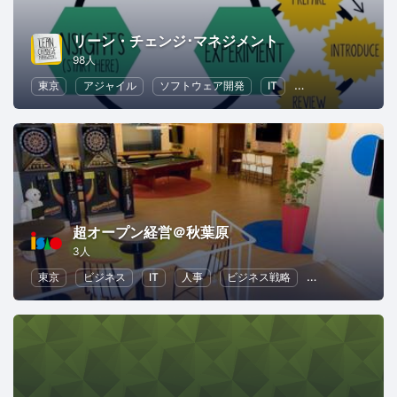
リーン・チェンジ･マネジメント
98人
東京
アジャイル
ソフトウェア開発
IT
ビジネス戦略
超オープン経営＠秋葉原
3人
東京
ビジネス
IT
人事
ビジネス戦略
リーダーシップ