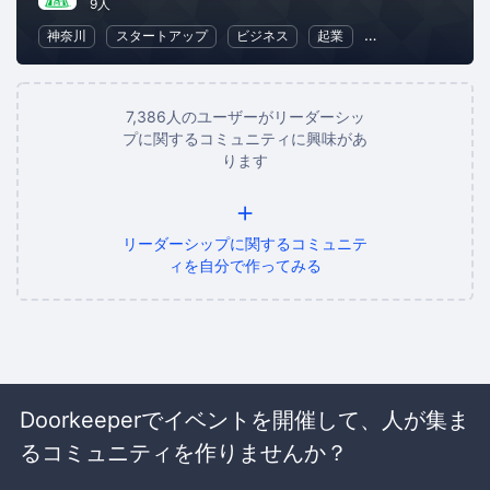
9人
神奈川
スタートアップ
ビジネス
起業
異業種交流
リ
7,386人のユーザーがリーダーシッ
プに関するコミュニティに興味があ
ります
+
リーダーシップに関するコミュニテ
ィを自分で作ってみる
Doorkeeperでイベントを開催して、人が集ま
るコミュニティを作りませんか？