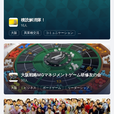
積読解消隊！
10人
大阪
異業種交流
コミュニケーション
リーダーシップ
読
大阪戦略MGマネジメントゲーム研修友の会
30人
大阪
ビジネス
ボードゲーム
リーダーシップ