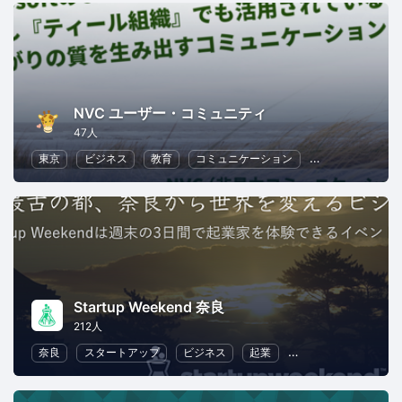
NVC ユーザー・コミュニティ
47人
東京
ビジネス
教育
コミュニケーション
リーダーシップ
Startup Weekend 奈良
212人
奈良
スタートアップ
ビジネス
起業
異業種交流
リー