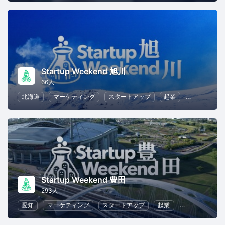
Startup Weekend 旭川
66人
北海道
マーケティング
スタートアップ
起業
ビジネス戦
Startup Weekend 豊田
293人
愛知
マーケティング
スタートアップ
起業
ビジネス戦略