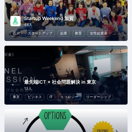
Startup Weekend 加賀
44人
石川
スタートアップ
起業
教育
女性起業家
リーダー
最先端ICT × 社会問題解決 in 東京
13人
東京
ビジネス
IT
エコロジー
リーダーシップ