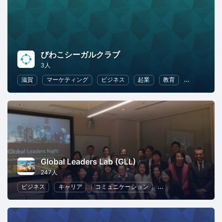
びわこシーガルクラブ
3人
滋賀
マーケティング
ビジネス
起業
教育
リーダーシ
Global Leaders Lab (GLL)
247人
ビジネス
キャリア
コミュニケーション
リーダーシップ