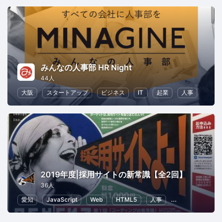
みんなの人事部 HR Night
44人
大阪
スタートアップ
ビジネス
IT
起業
人事
2019年度|採用サイトの新常識【全2回】
36人
愛知
JavaScript
Web
HTML5
人事
SEO（検索エン