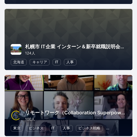
札幌市 IT企業 インターン＆新卒就職説明会フェア＠2018年3月3日(土) in 札幌
124人
北海道
キャリア
IT
人事
リモートワーク（Collaboration Superpowers）
100人
東京
ビジネス
IT
人事
ビジネス戦略
リモートワーク