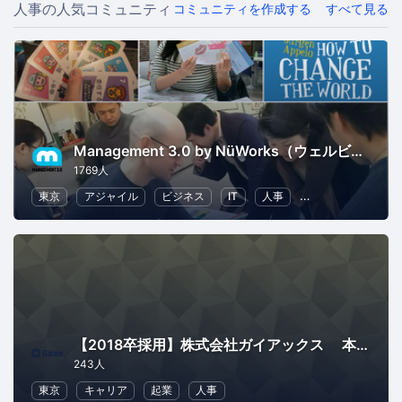
人事の人気コミュニティ
コミュニティを作成する
すべて見る
Management 3.0 by NüWorks（ウェルビーイング・リーダーシップ）
1769人
東京
アジャイル
ビジネス
IT
人事
リーダーシップ
【2018卒採用】株式会社ガイアックス 本選考トップセミナー
243人
東京
キャリア
起業
人事