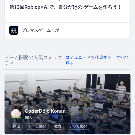
第13回Roblox×AIで、自分だけの ゲームを作ろう！
ブロマスゲームラボ
ゲーム開発の人気コミュニ
コミュニティを作成する
すべて
ティ
見る
CoderDojo Konan
68人
岡山
ゲーム開発
教育
アプリ開発
子供向けプログラミン