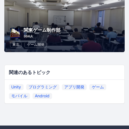
関東ゲーム制作部
864人
東京
ゲーム開発
関連のあるトピック
Unity
プログラミング
アプリ開発
ゲーム
モバイル
Android