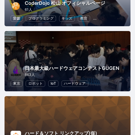
CoderDojo 松山 オフィシャルページ
61人
愛媛
プログラミング
キッズ
教育
ハードウェア
ボラ
日本最大級ハードウェアコンテストGUGEN
863人
東京
ロボット
IoT
ハードウェア
ハード＆ソフト リンクアップ(仮)