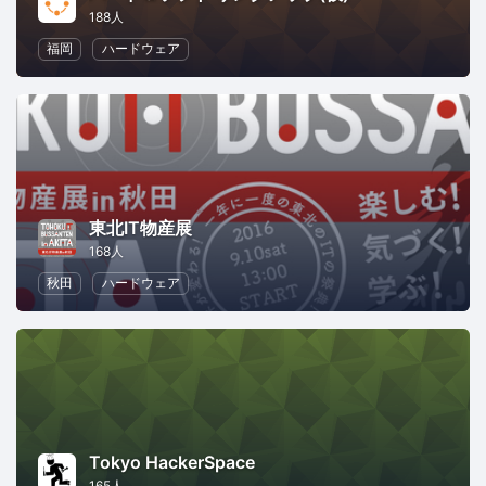
188人
福岡
ハードウェア
東北IT物産展
168人
秋田
ハードウェア
Tokyo HackerSpace
165人