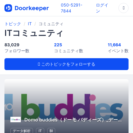
050-5291-
ログイ
7844
ン
トピック
IT
コミュニティ
ITコミュニティ
83,029
225
11,664
フォロワー数
コミュニティ数
イベント数
このトピックをフォローする
Domo buddies（ドーモ バディーズ）_データ分析プラットフォーム Domoのコミュニティ
データ解析
IT
BI