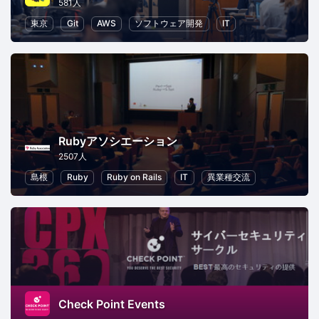
581人
東京
Git
AWS
ソフトウェア開発
IT
Rubyアソシエーション
2507人
島根
Ruby
Ruby on Rails
IT
異業種交流
Check Point Events