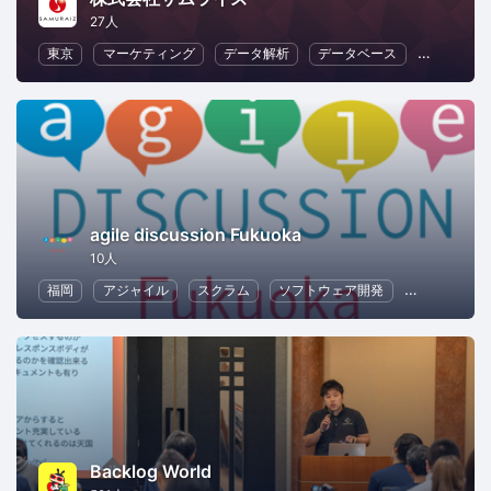
27人
東京
マーケティング
データ解析
データベース
IT
DX
agile discussion Fukuoka
10人
福岡
アジャイル
スクラム
ソフトウェア開発
IT
人工
Backlog World