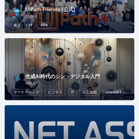
UiPath Friends [公式]
3129人
東京
IT
RPA
生成AI時代のシン・デジタル入門
896人
マーケティング
ビジネス
IT
人工知能
ChatGPT