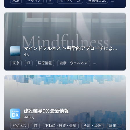
東京
キャリア
IT
ボードゲーム
異業種交流
コミュニ
マインドフルネス 〜科学的アプローチによる、脳と心のセルフケア〜
4人
東京
IT
医療情報
健康・ウェルネス
ヘルスケア
ワー
建設業界DX 最新情報
446人
ビジネス
IT
不動産・投資・金融
会計・経理
建築