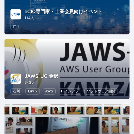
eCIO専門家・士業会員向けイベント
114人
IT
JAWS-UG 金沢
643人
石川
Linux
AWS
ITインフラ
ソフトウェア開発
IT