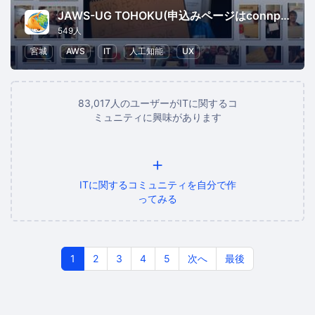
JAWS-UG TOHOKU(申込みページはconnpassに移行しました)
549人
宮城
AWS
IT
人工知能
UX
83,017人のユーザーがITに関するコ
ミュニティに興味があります
+
ITに関するコミュニティを自分で作
ってみる
1
2
3
4
5
次へ
最後