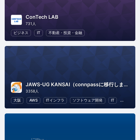
ConTech LAB
731人
ビジネス
IT
不動産・投資・金融
JAWS-UG KANSAI（connpassに移行しました）
3358人
大阪
AWS
ITインフラ
ソフトウェア開発
IT
IT ソリ