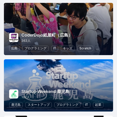
CoderDojo紙屋町（広島）
363人
広島
プログラミング
IT
キッズ
Scratch
子供向けプロ
Startup Weekend 鹿児島
102人
鹿児島
スタートアップ
プログラミング
IT
起業