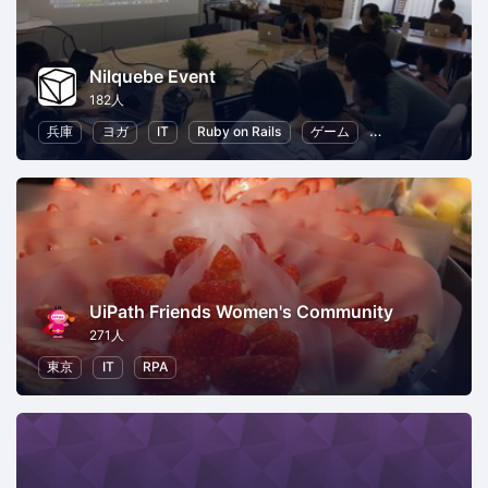
Nilquebe Event
182人
兵庫
ヨガ
IT
Ruby on Rails
ゲーム
手作り・クラフト
UiPath Friends Women's Community
271人
東京
IT
RPA