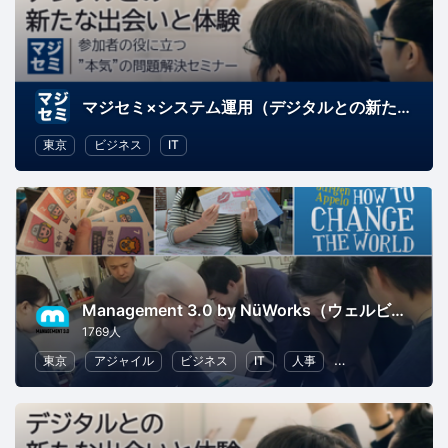
マジセミ×システム運用（デジタルとの新たな出会いと体験）
東京
ビジネス
IT
Management 3.0 by NüWorks（ウェルビーイング・リーダーシップ）
1769人
東京
アジャイル
ビジネス
IT
人事
リーダーシップ