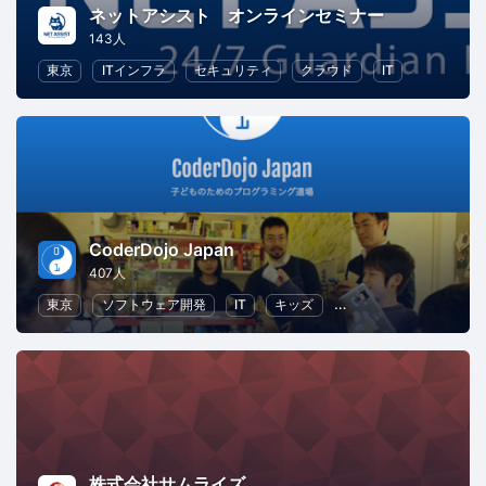
ネットアシスト オンラインセミナー
143人
東京
ITインフラ
セキュリティ
クラウド
IT
CoderDojo Japan
407人
東京
ソフトウェア開発
IT
キッズ
子供向けプログラミング
株式会社サムライズ