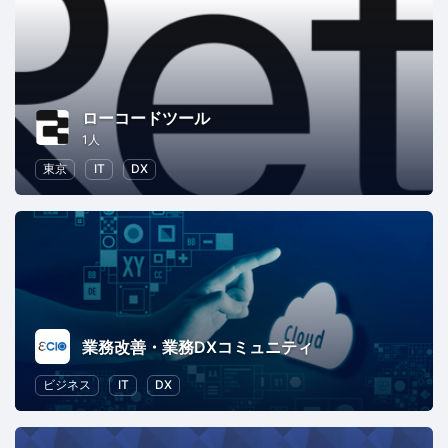
ローコードツール
1人
東京
IT
DX
業務改善・業務DXコミュニティ
ビジネス
IT
DX