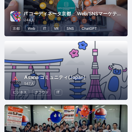
ITコーディネータ京都 Web/SNSマーケティング研究会
244人
京都
Web
IT
VR
SNS
ChatGPT
Asana コミュニティ(Japan)
547人
ビジネス
クラウド
IT