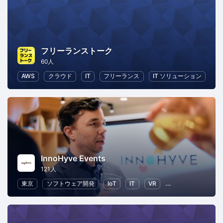
フリーランストーク
60人
AWS
クラウド
IT
フリーランス
IT ソリューション
InnoHyve Events
121人
東京
ソフトウェア開発
IoT
IT
VR
ブロックチェーン