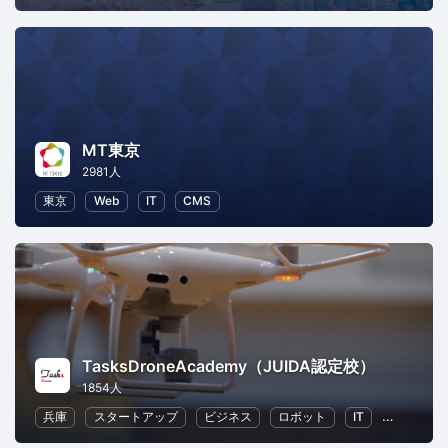
MT東京
2981人
東京
Web
IT
CMS
TasksDroneAcademy（JUIDA認定校）
1854人
兵庫
スタートアップ
ビジネス
ロボット
IT
起業