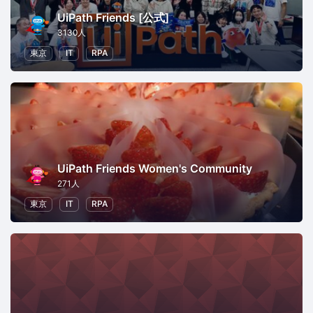
UiPath Friends [公式]
3130人
東京
IT
RPA
UiPath Friends Women's Community
271人
東京
IT
RPA