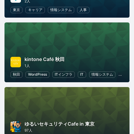
2人
東京
キャリア
情報システム
人事
kintone Café 秋田
1人
秋田
WordPress
ITインフラ
IT
情報システム
ビジネ
ゆるいセキュリティCafe in 東京
97人