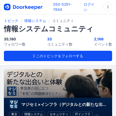
050-5291-
ログイ
7844
ン
トピック
情報システム
コミュニティ
情報システムコミュニティ
35,180
33
2,166
フォロワー数
コミュニティ数
イベント数
このトピックをフォローする
マジセミ×インフラ（デジタルとの新たな出会いと体験）
東京
情報システム
セキュリティ
ITインフラ
オープンソー