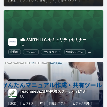
東京
ソフトウェア開発
IT
情報システム
ビジネス戦略
blk.SMITH LLC.セキュリティセミナー
3人
北海道
ビジネス
セキュリティ
情報システム
人事
ビ
TeachmeBiz無料体験スクール in LYST
2人
東京
ビジネス
IT
情報システム
ビジネス戦略