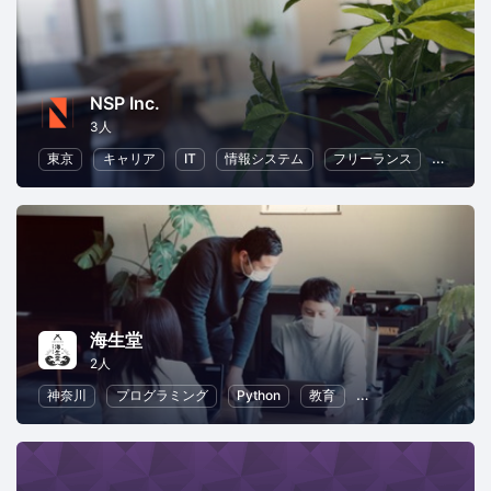
NSP Inc.
3人
東京
キャリア
IT
情報システム
フリーランス
リモー
海生堂
2人
神奈川
プログラミング
Python
教育
情報システム
初