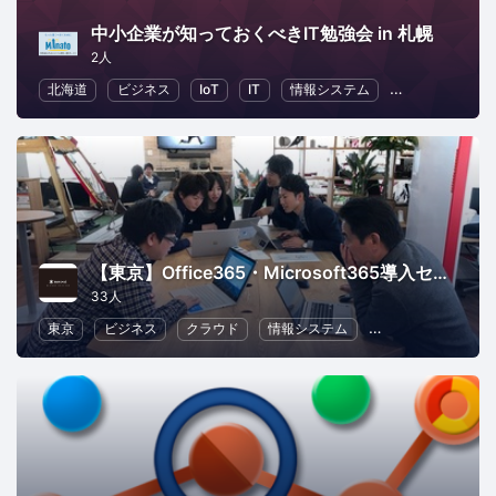
中小企業が知っておくべきIT勉強会 in 札幌
2人
北海道
ビジネス
IoT
IT
情報システム
ビジネス戦略
【東京】Office365・Microsoft365導入セミナー
33人
東京
ビジネス
クラウド
情報システム
コミュニケーショ