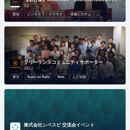
3人
愛知
ビジネス
クラウド
情報システム
コミュニケーショ
フリーランスコミュニティサポーター
36人
東京
Ruby on Rails
Web
人工知能
情報システム
フリ
株式会社シベスピ 交流会イベント