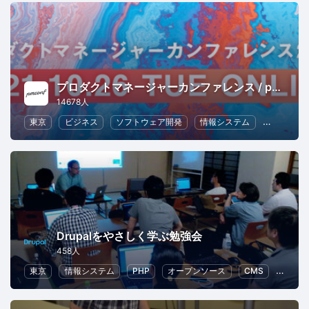
プロダクトマネージャーカンファレンス / pmconf
14678人
東京
ビジネス
ソフトウェア開発
情報システム
UX
Drupalをやさしく学ぶ勉強会
458人
東京
情報システム
PHP
オープンソース
CMS
Drupal