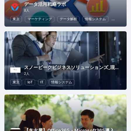
データ活用戦略ラボ
8人
東京
マーケティング
データ解析
情報システム
ビジネス
スノーピークビジネスソリューションズ_現場情報化システム導入セミナー
2人
東京
IoT
IT
情報システム
【名古屋】Office365・Microsoft365導入セミナー（中部）