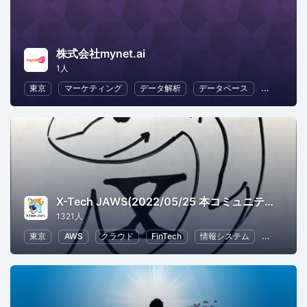
株式会社mynet.ai
1人
東京
マーケティング
データ解析
データベース
情報シス
X-Tech JAWS(2022/05/25 本コミュニティはクローズしました。いままでご参加ありがとうございました。)
1321人
東京
AWS
クラウド
FinTech
情報システム
ビジネス