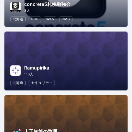
concrete5札幌勉強会
3人
北海道
PHP
Web
CMS
Ramupirika
116人
北海道
セキュリティ
人工知能の数理