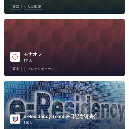
東京
人工知能
モナオフ
111人
東京
ブロックチェーン
e-Residency Team 来日記念講演会
110人