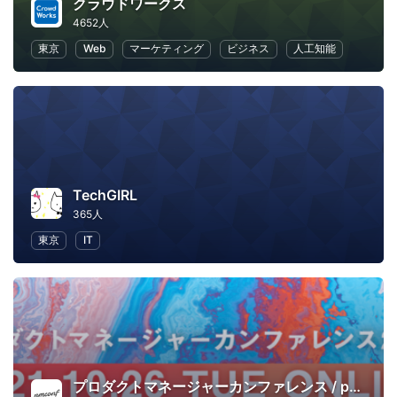
クラウドワークス
4652人
東京
Web
マーケティング
ビジネス
人工知能
TechGIRL
365人
東京
IT
プロダクトマネージャーカンファレンス / pmconf