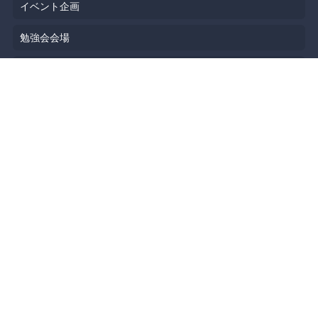
イベント企画
勉強会会場
API
人気のトピック
公開されたばかりのイベント
利用規約
プライバシーポリシー
セキュリティ
著作権侵害の報告について
特定商取引法に基づく表記