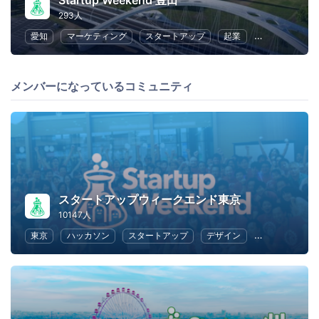
Startup Weekend 豊田
293人
愛知
マーケティング
スタートアップ
起業
ビジネス戦略
メンバーになっているコミュニティ
スタートアップウィークエンド東京
10147人
東京
ハッカソン
スタートアップ
デザイン
マーケティン