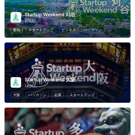
Startup Weekend 刈谷
270人
愛知
スタートアップ
ビジネス
ハッカソン
起業
女性
Startup Weekend 大阪
1426人
大阪
ハッカソン
起業
スタートアップ
デザイン
マー