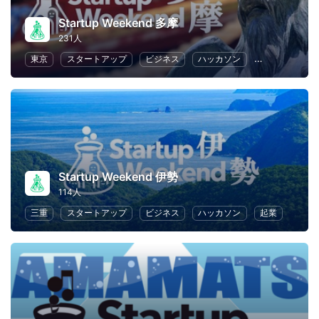
Startup Weekend 多摩
231人
東京
スタートアップ
ビジネス
ハッカソン
起業
女性
Startup Weekend 伊勢
114人
三重
スタートアップ
ビジネス
ハッカソン
起業