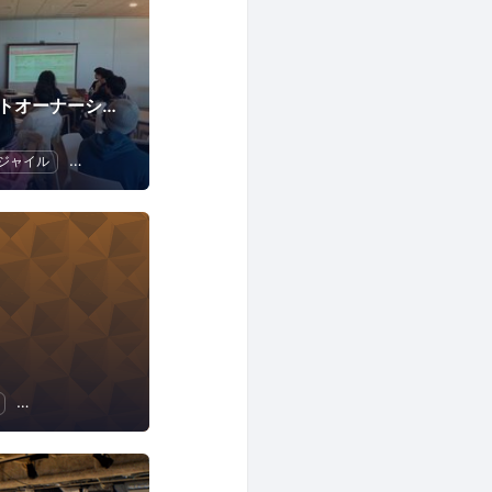
POStudy - プロダクトオーナーシップ研究会 -
ジャイル
スクラム
ビジネス
UX
ソフトウェア開発
起業