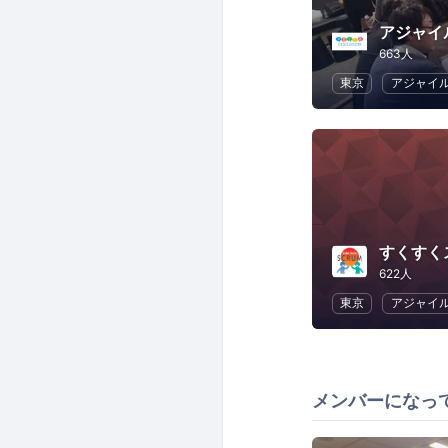
アジャイ
663人
東京
アジャイ
すくすく
622人
東京
アジャイ
メンバーになっ