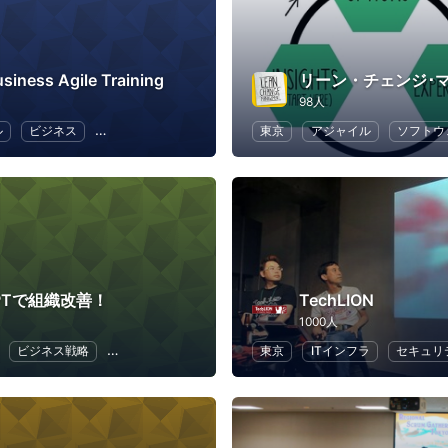
usiness Agile Training
リーン・チェンジ･
98人
ル
ビジネス
ソフトウェア開発
東京
アジャイル
ソフトウ
PTで組織改善！
TechLION
1000人
ビジネス戦略
リーダーシップ
東京
ITインフラ
セキュリ