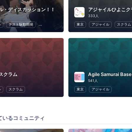
ル・ディスカッション！！
333人
ル
テスト駆動開発
ソフトウェア開発
東京
アプリ開発
アジャイル
スクラム
スクラム
Agile Samurai Bas
541人
ル
スクラム
東京
アジャイル
ているコミュニティ