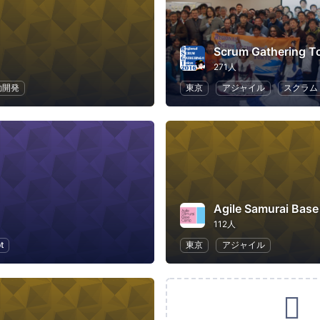
Scrum Gathering T
271人
動開発
東京
アジャイル
スクラム
112人
t
東京
アジャイル