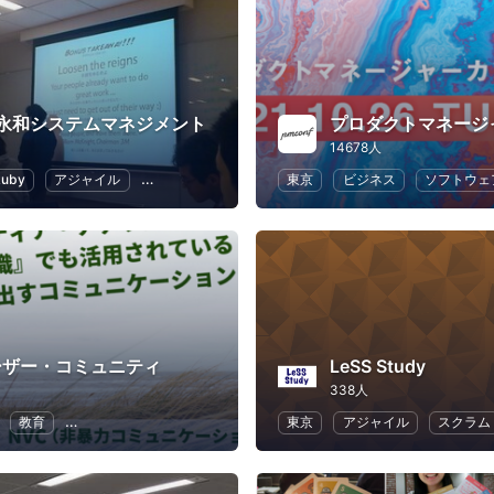
永和システムマネジメント
14678人
Ruby
アジャイル
スクラム
クラウド
東京
ビジネス
ソフトウェ
ユーザー・コミュニティ
LeSS Study
338人
教育
コミュニケーション
リーダーシップ
東京
アジャイル
スクラム