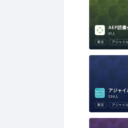
AEP読書
91人
東京
アジャイ
アジャイ
534人
東京
アジャイ