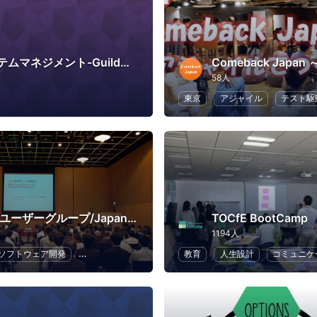
永和システムマネジメント-GuildWorks
58人
東京
アジャイル
テスト駆
日本Javaユーザーグループ/Japan Java User Group
TOCfE BootCamp
1194人
ソフトウェア開発
プログラミング
IT
教育
人生設計
コミュニケ