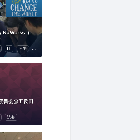
Management 3.0 by NüWorks（ウェルビーイング・リーダーシップ）
IT
人事
リーダーシップ
読書会@五反田
読書