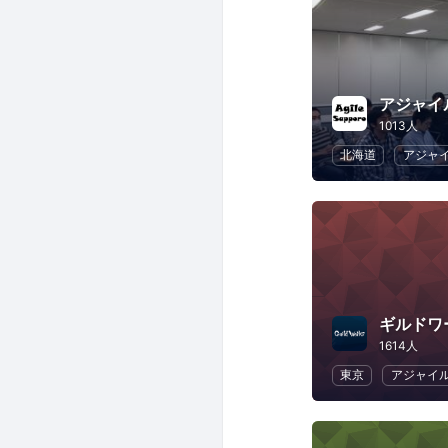
アジャイ
1013人
北海道
アジャ
ギルドワ
1614人
東京
アジャイ