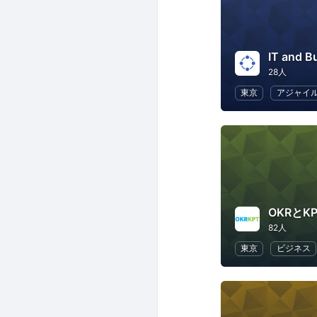
IT and B
28人
東京
アジャイ
OKRとK
82人
東京
ビジネス