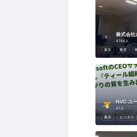
株式会社
4764人
東京
教育
NVC 
47人
東京
ビジネス