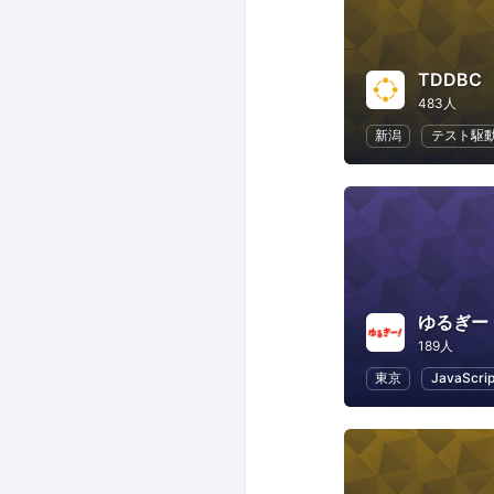
TDDBC
483人
新潟
テスト駆
ゆるぎー
189人
東京
JavaScrip