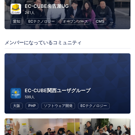
EC-CUBE名古屋UG
241人
愛知
ECテクノロジー
オープンソース
CMS
Web
ビ
メンバーになっているコミュニティ
EC-CUBE関西ユーザグループ
599人
大阪
PHP
ソフトウェア開発
ECテクノロジー