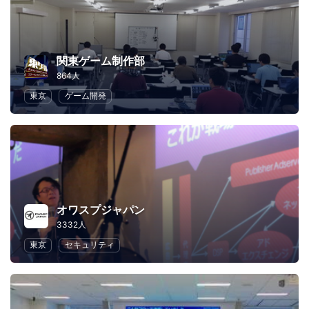
関東ゲーム制作部
864人
東京
ゲーム開発
オワスプジャパン
3332人
東京
セキュリティ