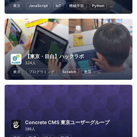
東京
JavaScript
IoT
機械学習
Python
人工知能
【東京・目白】ハックラボ
324人
東京
プログラミング
Scratch
教育
子供向けプログラミン
Concrete CMS 東京ユーザーグループ
286人