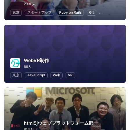
2930人
東京
スタートアップ
Ruby on Rails
Git
プログラミング
WebVR制作
66人
東京
JavaScript
Web
VR
html5jウェブプラットフォーム部
813人