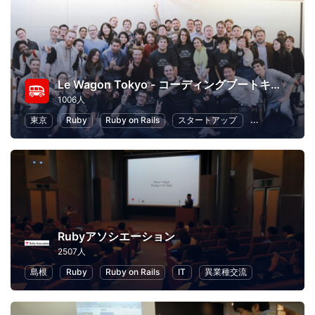
Le Wagon Tokyo - コーディングブートキャンプ
1006人
東京
Ruby
Ruby on Rails
スタートアップ
起業
初心
Rubyアソシエーション
2507人
島根
Ruby
Ruby on Rails
IT
異業種交流