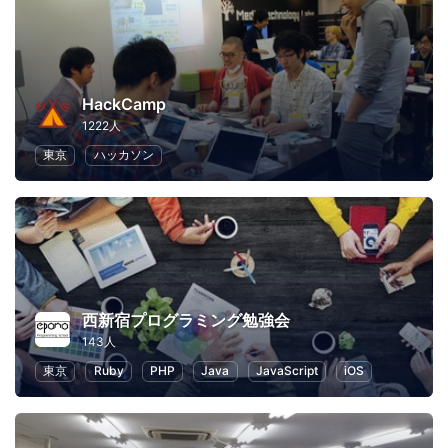
HackCamp
1222人
東京
ハッカソン
西新宿プログラミング勉強会
143人
東京
Ruby
PHP
Java
JavaScript
iOS