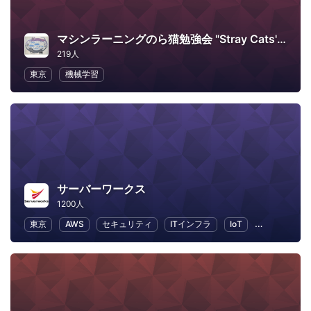
マシンラーニングのら猫勉強会 "Stray Cats' Machine Learning Workshop"
219人
東京
機械学習
サーバーワークス
1200人
東京
AWS
セキュリティ
ITインフラ
IoT
ビジネス