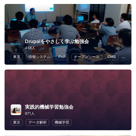
Drupalをやさしく学ぶ勉強会
458人
東京
情報システム
PHP
オープンソース
CMS
Drupal
実践的機械学習勉強会
971人
東京
データ解析
機械学習