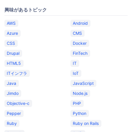
興味があるトピック
AWS
Android
Azure
CMS
CSS
Docker
Drupal
FinTech
HTML5
IT
ITインフラ
IoT
Java
JavaScript
Jimdo
Node.js
Objective-c
PHP
Pepper
Python
Ruby
Ruby on Rails