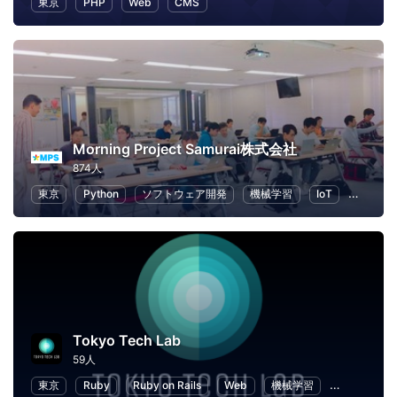
東京
PHP
Web
CMS
Morning Project Samurai株式会社
874人
東京
Python
ソフトウェア開発
機械学習
IoT
キャリ
Tokyo Tech Lab
59人
東京
Ruby
Ruby on Rails
Web
機械学習
ブロックチ