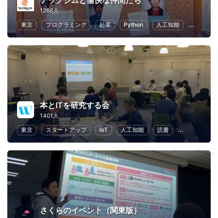
テックジムと愉快な仲間たち
1266人
東京
プログラミング
起業
Python
人工知能
ChatGPT
本とITを研究する会
1401人
東京
スタートアップ
IoT
人工知能
読書
ライティング
さくらのイベント（関東版）