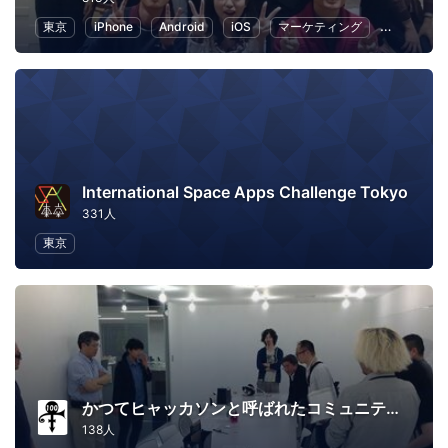
東京
iPhone
Android
iOS
マーケティング
Web
International Space Apps Challenge Tokyo
331人
東京
かつてヒャッカソンと呼ばれたコミュニティ ～The Comunity Formerly Known As Hyack-a-thon～
138人