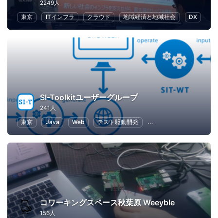
2249人
東京
ITインフラ
クラウド
地域経済と地域社会
DX
SI-Toolkitユーザーグループ
241人
東京
Java
Web
テスト駆動開発
ソフトウェア開発
コワーキングスペース秋葉原 Weeyble
156人