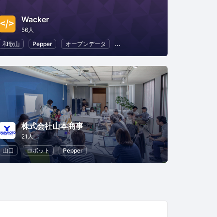
Wacker
56人
和歌山
Pepper
オープンデータ
オープンソース
株式会社山本商事
21人
山口
ロボット
Pepper