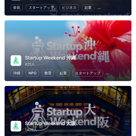
奈良
スタートアップ
ビジネス
起業
異業種交流
リー
Startup Weekend 沖縄
825人
沖縄
NPO
教育
起業
スタートアップ
ビジネス
Startup Weekend 大阪
1426人