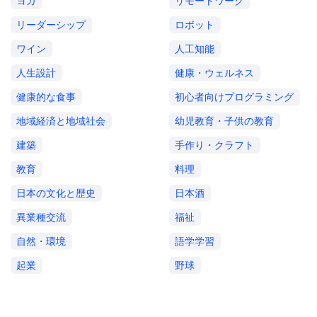
ヨガ
リモートワーク
リーダーシップ
ロボット
ワイン
人工知能
人生設計
健康・ウェルネス
健康的な食事
初心者向けプログラミング
地域経済と地域社会
幼児教育・子供の教育
建築
手作り・クラフト
教育
料理
日本の文化と歴史
日本酒
異業種交流
福祉
自然・環境
語学学習
起業
野球