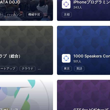
DATA DOJO
iPhoneプログラ
243人
析
ハッカソン
機械学習
Python
人工知能
京都
ラブ（総合）
501人
タートアップ
クラウド
地域経済と地域社会
東京
DX
英語