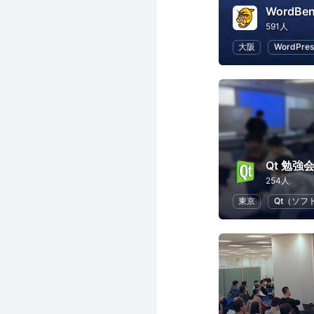
WordBe
591人
大阪
WordPres
Qt 勉強
254人
東京
Qt（ソフ