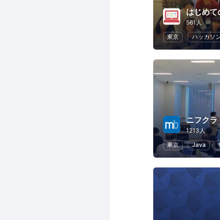
561人
東京
ハッカソ
ニフクラ m
1213人
東京
Java