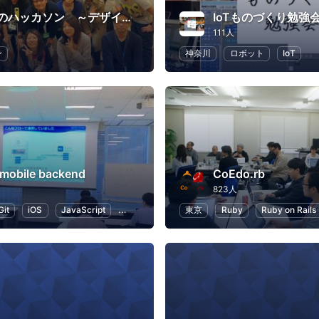
はじめてのハッカソン ～デザイナーからプログラマーまで～
IoTものづくり勉強
111人
ン
神奈川
ロボット
IoT
obile backend
CoEdo.rb
823人
Git
iOS
JavaScript
Web
東京
Ruby
Ruby on Rails