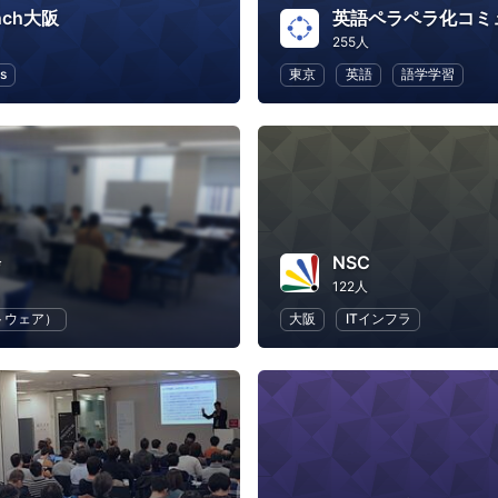
nch大阪
255人
s
東京
英語
語学学習
会
NSC
122人
トウェア）
大阪
ITインフラ