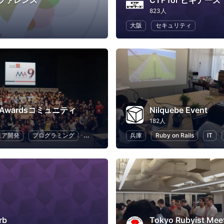
ンファレンス
CTF for ビギナーズ
823人
大阪
セキュリティ
p Awardsコミュニティ
Nilquebe Event
182人
ェア開発
プログラミング
ハッカソン
兵庫
Ruby on Rails
IT
rb
Tokyo Rubyist Mee