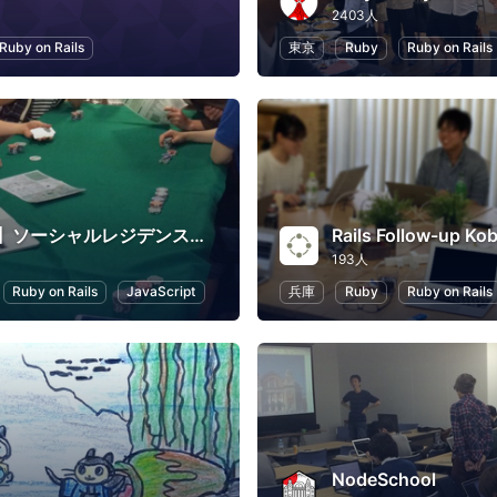
2403人
Ruby on Rails
東京
Ruby
Ruby on Rails
【淵野辺】ソーシャルレジデンス相模原 ゲーム会&勉強会
Rails Follow-up Ko
193人
Ruby on Rails
JavaScript
兵庫
Ruby
Ruby on Rails
NodeSchool