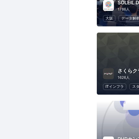
SOLEIL 
1786人
大阪
データ解
さくらク
1626人
ITインフラ
ス