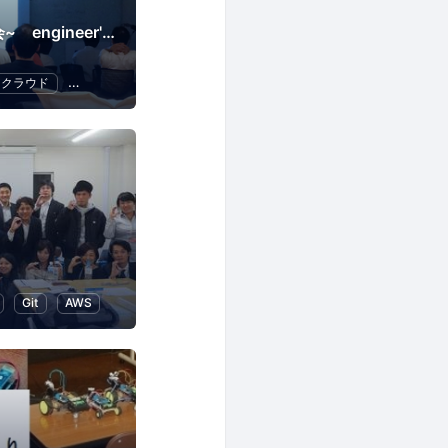
~ITエンジニア勉強会~ engineer's Learning･Vesper
クラウド
Swift
プログラミング
）
Git
AWS