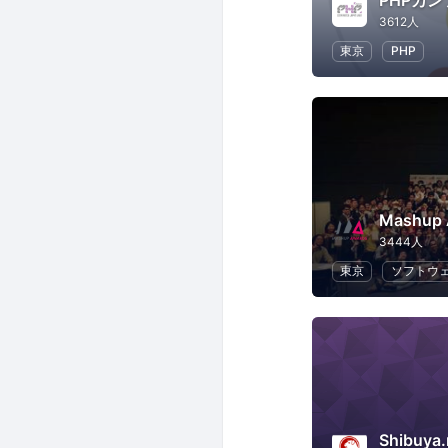
PHPカ
3612人
東京
PHP
Mashu
3444人
東京
ソフトウ
Shibuya.