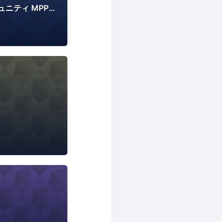
英語ペラペラ化コミュニティ MPP(Majide Perapera Project)