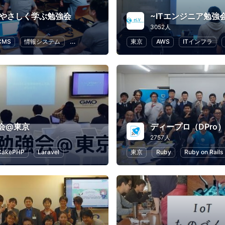
lをやさしく学ぶ勉強会
3052人
CMS
情報システム
オープンソース
Drupal
東京
AWS
ITインフラ
強会@東京
ディープロ（DPro
2757人
CakePHP
Laravel
東京
Ruby
Ruby on Rails