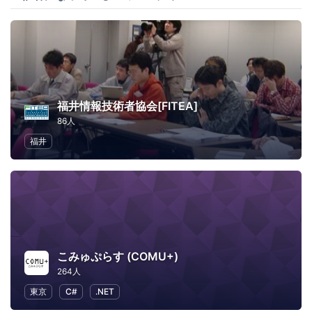
福井情報技術者協会[FITEA]
86人
福井
こみゅぷらす (COMU+)
264人
東京
C#
.NET