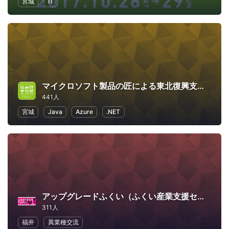
宮城
IT
マイクロソフト製品の匠による東北復興支援イベント Rebirth! 東北
441人
宮城
Java
Azure
.NET
アップグレードふくい（ふくい産業支援センター）
311人
福井
異業種交流