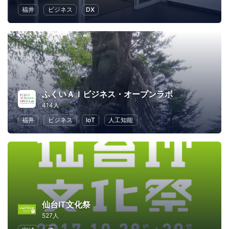
福井
ビジネス
DX
ふくいＡＩビジネス・オープンラボ
414人
福井
ビジネス
IoT
人工知能
仙台IT文化祭
527人