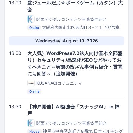
13:00
盆ジュールだよ☆ボードゲーム（カタン）大
会
関西デジタルコンテンツ事業協同組合
大阪府大阪市北区末広町３−２１ 707号室
Osaka
扇町センタービル 7F
コワーキングスペース
ROUGH LABO TECH天満・扇町
Wednesday, August 19, 2026
16:00
大人気）WordPress7.0法人向け基本全部盛
り）セキュリティ/高速化/SEOなどやってお
くべきこと～実際の改ざん事例も紹介・質問
にも回答～（追加開催）
KUSANAGIコミュニティ
Online
18:30
【神戸開催】AI勉強会「スナックAI」 in 神
戸
関西デジタルコンテンツ事業協同組合
神戸市中央区京町７９番地 日本ビルヂング
Hyogo