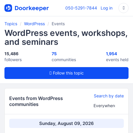
050-5291-7844
Log in
Topics
WordPress
Events
WordPress events, workshops,
and seminars
15,486
75
1,954
followers
communities
events held
Follow this topic
Search by date
Events from WordPress
communities
Sunday, August 09, 2026