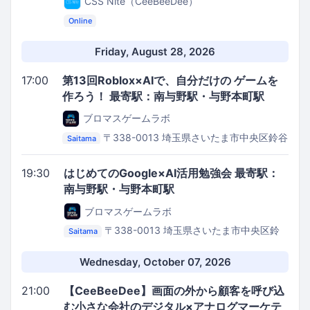
CSS Nite（CeeBeeDee）
Online
Friday, August 28, 2026
17:00
第13回Roblox×AIで、自分だけの ゲームを
作ろう！ 最寄駅：南与野駅・与野本町駅
ブロマスゲームラボ
〒338-0013 埼玉県さいたま市中央区鈴谷
Saitama
７丁目７−３
路地裏GarageMarket
19:30
はじめてのGoogle×AI活用勉強会 最寄駅：
南与野駅・与野本町駅
ブロマスゲームラボ
〒338-0013 埼玉県さいたま市中央区鈴
Saitama
谷７丁目７−３
路地裏GarageMarket
Wednesday, October 07, 2026
21:00
【CeeBeeDee】画面の外から顧客を呼び込
む小さな会社のデジタル×アナログマーケテ