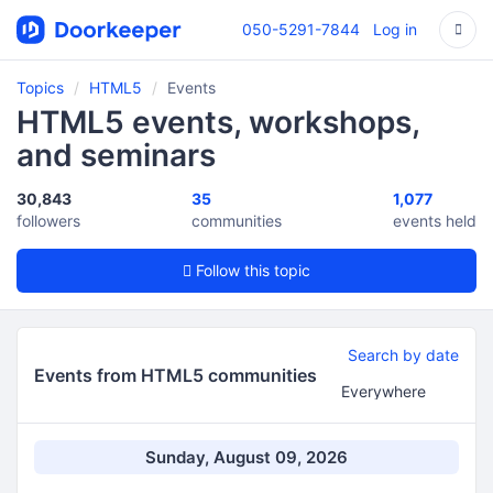
050-5291-7844
Log in
Topics
HTML5
Events
HTML5 events, workshops,
and seminars
30,843
35
1,077
followers
communities
events held
Follow this topic
Search by date
Events from HTML5 communities
Sunday, August 09, 2026