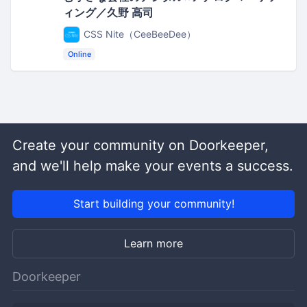
ィング／久野 高司
CSS Nite（CeeBeeDee）
Online
Create your community on Doorkeeper,
and we'll help make your events a success.
Start building your community!
Learn more
Doorkeeper