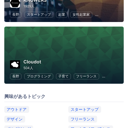
KNOWERS
1929人
長野
スタートアップ
起業
女性起業家
地域経済と地域社
Cloudot
504人
長野
プログラミング
子育て
フリーランス
ワークライフ
興味があるトピック
アウトドア
スタートアップ
デザイン
フリーランス