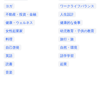
ヨガ
ワークライフバランス
不動産・投資・金融
人生設計
健康・ウェルネス
健康的な食事
女性起業家
幼児教育・子供の教育
料理
旅行・旅
自己啓発
自然・環境
英語
語学学習
読書
起業
音楽