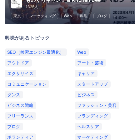
ものくろキャンプ & Kitchen Bee
1325人
東京
マーケティング
Web
料理
ブログ
SEO（検索エ
興味があるトピック
SEO（検索エンジン最適化）
Web
アウトドア
アート・芸術
エクササイズ
キャリア
コミュニケーション
スタートアップ
ダンス
ビジネス
ビジネス戦略
ファッション・美容
フリーランス
ブランディング
ブログ
ヘルスケア
ボランティア
マーケティング