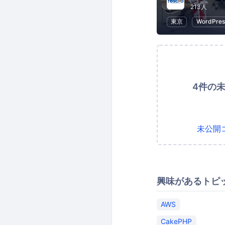
213人
東京
WordPres
4件の
未公開
興味があるトピ
AWS
CakePHP