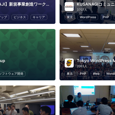
【TORIKAJI】新規事業創造ワークショップ
KUSANAGIコミュ
3707人
アップ
ビジネス
キャリア
東京
WordPress
PHP
tup
2083人
ソフトウェア開発
東京
PHP
Web
Word