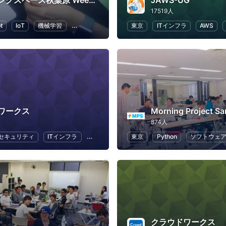
コワーキングスペース秋葉原 Weeyble
JAWS-UG
17519人
t
IoT
機械学習
Python
人工知能
東京
ITインフラ
AWS
ワークス
Morning Project
874人
セキュリティ
ITインフラ
IoT
ビジネス
東京
Python
ソフトウェ
クラウドワークス