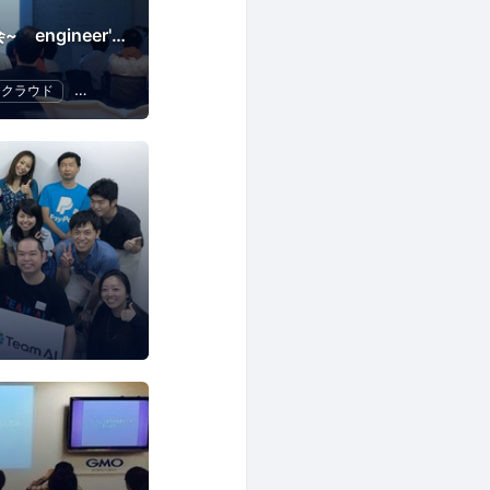
~ITエンジニア勉強会~ engineer's Learning･Vesper
クラウド
Swift
プログラミング