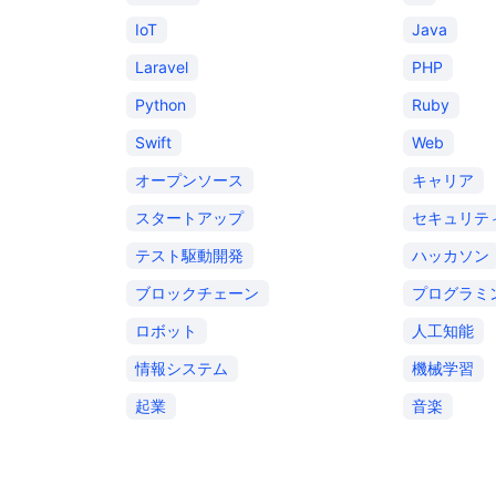
IoT
Java
Laravel
PHP
Python
Ruby
Swift
Web
オープンソース
キャリア
スタートアップ
セキュリテ
テスト駆動開発
ハッカソン
ブロックチェーン
プログラミ
ロボット
人工知能
情報システム
機械学習
起業
音楽