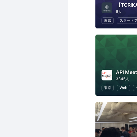
9人
東京
スタート
API Mee
3345人
東京
Web