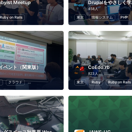
ubyist Meetup
Drupalをやさしく
458人
Ruby on Rails
東京
情報システム
PHP
イベント（関東版）
CoEdo.rb
823人
ラ
クラウド
地域経済と地域社会
DX
東京
Ruby
Ruby on Rails