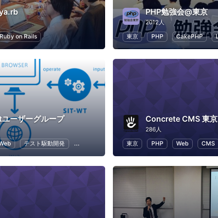
ya.rb
PHP勉強会@東京
2012人
Ruby on Rails
東京
PHP
CakePHP
lkitユーザーグループ
286人
Web
テスト駆動開発
ソフトウェア開発
東京
PHP
Web
CMS