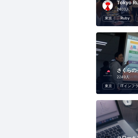
Tokyo R
2403人
東京
Ruby
さくらの
2249人
東京
ITインフ