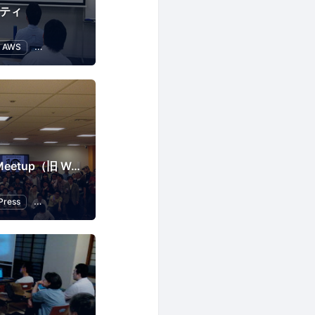
ニティ
AWS
ITインフラ
Web
Tokyo WordPress Meetup（旧 WordBench 東京）
Press
オープンソース