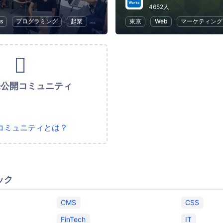
4652人
s
プログラミング
起業
女性起業家
東京
Web
マーケティング
未公開コミュニティ
コミュニティとは？
ック
CMS
CSS
FinTech
IT