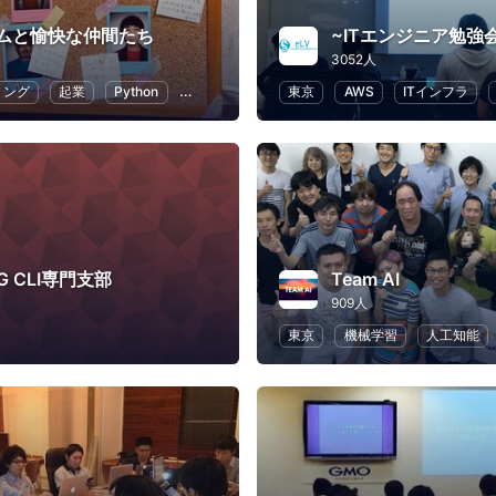
ムと愉快な仲間たち
3052人
ミング
起業
Python
人工知能
ChatGPT
東京
AWS
ITインフラ
G CLI専門支部
Team AI
909人
東京
機械学習
人工知能