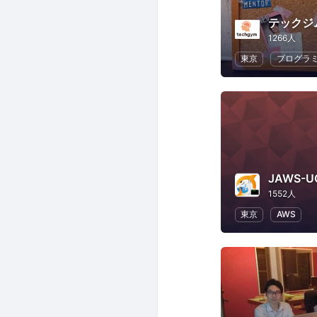
テックジ
1266人
東京
プログラ
JAWS-U
1552人
東京
AWS