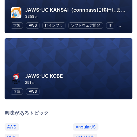
JAWS-UG KANSAI（connpassに移行しました）
3358人
大阪
AWS
ITインフラ
ソフトウェア開発
IT
IT ソリ
JAWS-UG KOBE
291人
兵庫
AWS
興味があるトピック
AWS
AngularJS