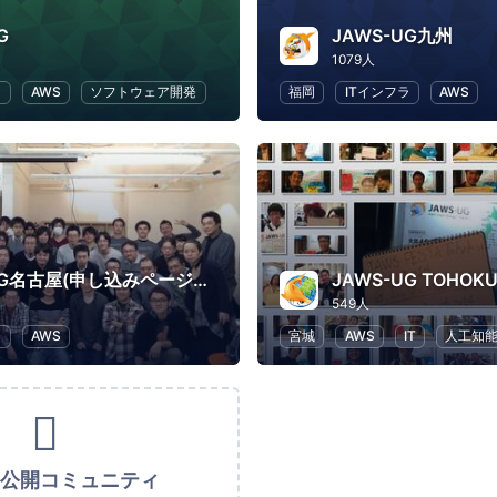
G
JAWS-UG九州
1079人
ラ
AWS
ソフトウェア開発
福岡
ITインフラ
AWS
JAWS-UG名古屋(申し込みページはConnpassへ移行)
549人
ラ
AWS
宮城
AWS
IT
人工知
未公開コミュニティ