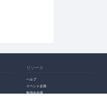
リソース
ヘルプ
イベント企画
勉強会会場
API
人気のトピック