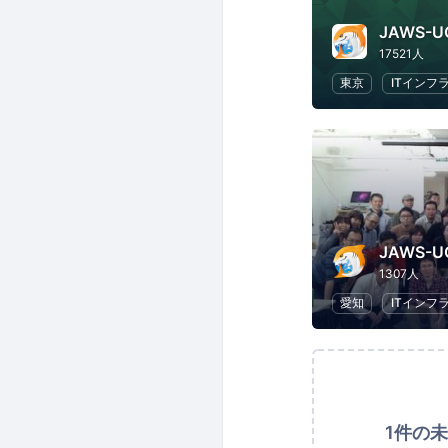
JAWS-U
17521人
東京
ITインフ
1307人
愛知
ITインフ
1件の