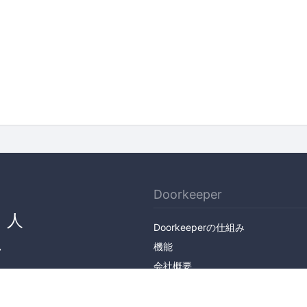
Doorkeeper
、人
Doorkeeperの仕組み
ん
機能
会社概要
料金プラン
主催者ストーリー