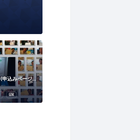
JAWS-UG TOHOKU(申込みページはconnpassに移行しました)
能
UX