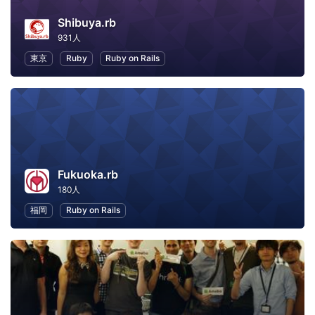
Shibuya.rb
931人
東京
Ruby
Ruby on Rails
Fukuoka.rb
180人
福岡
Ruby on Rails