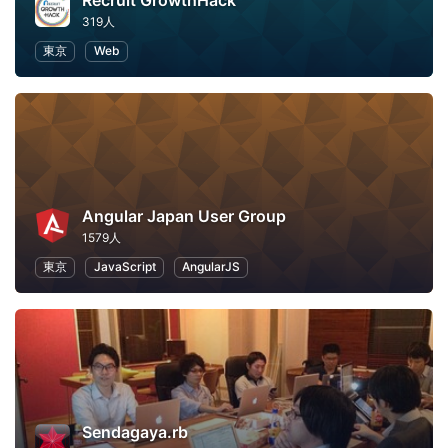
Recruit GrowthHack
319人
東京
Web
Angular Japan User Group
1579人
東京
JavaScript
AngularJS
Sendagaya.rb