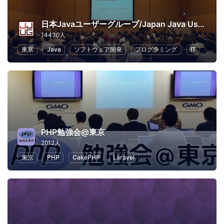
日本Javaユーザーグループ/Japan Java User Group
14430人
東京
Java
ソフトウェア開発
プログラミング
IT
PHP勉強会@東京
2012人
東京
PHP
CakePHP
Laravel