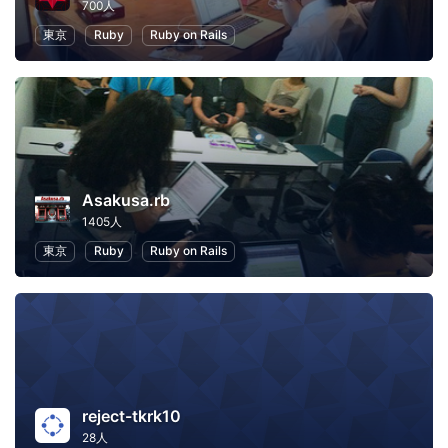
700人
東京
Ruby
Ruby on Rails
Asakusa.rb
1405人
東京
Ruby
Ruby on Rails
reject-tkrk10
28人