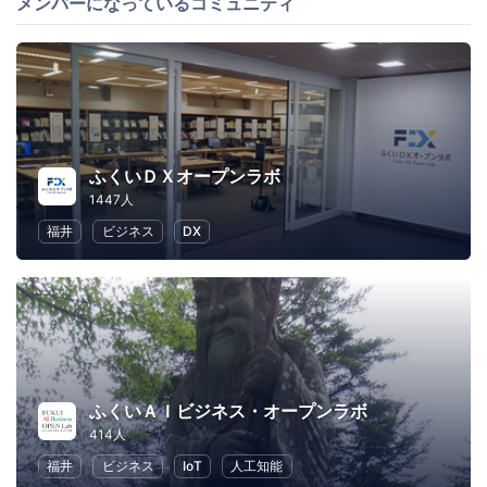
メンバーになっているコミュニティ
ふくいＤＸオープンラボ
1447人
福井
ビジネス
DX
ふくいＡＩビジネス・オープンラボ
414人
福井
ビジネス
IoT
人工知能