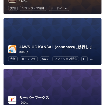
1145人
愛知
ソフトウェア開発
ボードゲーム
JAWS-UG KANSAI（connpassに移行しました）
3358人
大阪
ITインフラ
AWS
ソフトウェア開発
IT
IT ソリ
サーバーワークス
1200人