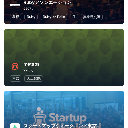
Rubyアソシエーション
2507人
島根
Ruby
Ruby on Rails
IT
異業種交流
metaps
990人
東京
人工知能
スタートアップウィークエンド東京