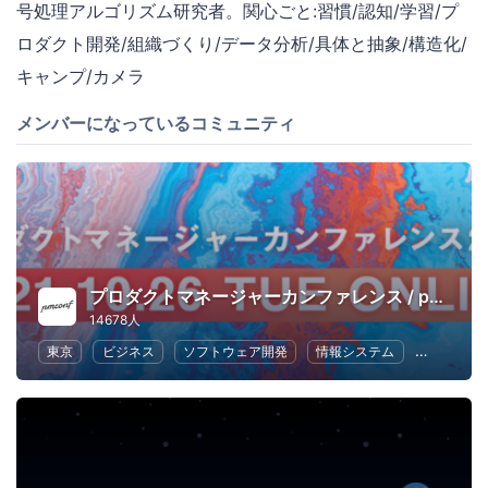
号処理アルゴリズム研究者。関心ごと:習慣/認知/学習/プ
ロダクト開発/組織づくり/データ分析/具体と抽象/構造化/
キャンプ/カメラ
メンバーになっているコミュニティ
プロダクトマネージャーカンファレンス / pmconf
14678人
東京
ビジネス
ソフトウェア開発
情報システム
UX