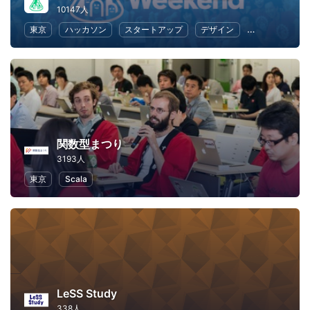
10147人
東京
ハッカソン
スタートアップ
デザイン
マーケティン
関数型まつり
3193人
東京
Scala
LeSS Study
338人