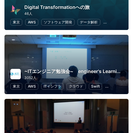
Digital Transformationへの旅
46人
東京
AWS
ソフトウェア開発
データ解析
クラウド
Do
~ITエンジニア勉強会~ engineer's Learning･Vesper
3052人
東京
AWS
ITインフラ
クラウド
Swift
プログラミング